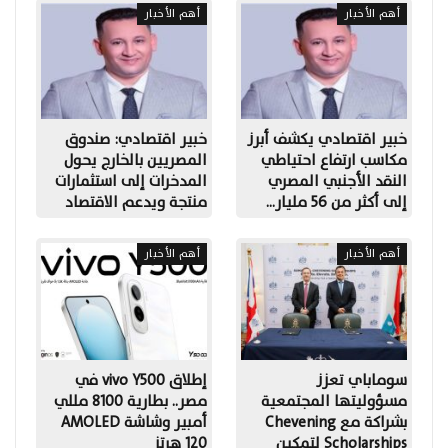
أهم الأخبار
أهم الأخبار
خبير اقتصادي يكشف أبرز
خبير اقتصادي: صندوق
مكاسب ارتفاع احتياطي
المصريين بالخارج يحول
النقد الأجنبي المصري
المدخرات إلى استثمارات
إلى أكثر من 56 مليار…
منتجة ويدعم الاقتصاد
أهم الأخبار
أهم الأخبار
سوماباي تعزز
إطلاق vivo Y500 في
مسؤوليتها المجتمعية
مصر.. بطارية 8100 مللي
بشراكة مع Chevening
أمبير وشاشة AMOLED
Scholarships لتمكين
120 هرتز