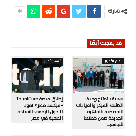
شارك
قد يعجبك أيضًا
أهم الأخبار
أهم الأخبار
«بهية» تفتتح وحدة
إطلاق منصة Tour4Cure..
الكشف المبكر والعيادات
«فيكسد مصر» تقود
التخصصية بالقاهرة
التحول الرقمي للسياحة
الجديدة ضمن خطتها
الصحية في مصر
للتوسع…