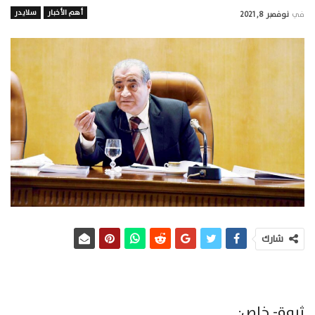
أهم الأخبار
سلايدر
في
نوفمبر 8, 2021
شارك
ثروة- خاص: