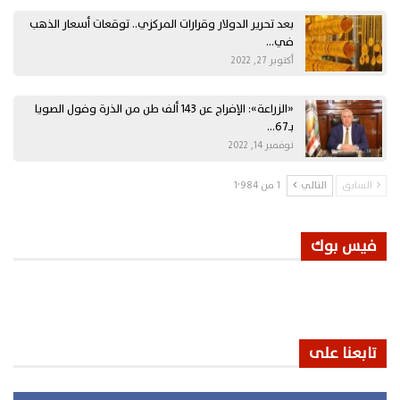
بعد تحرير الدولار وقرارات المركزي.. توقعات أسعار الذهب
في…
أكتوبر 27, 2022
«الزراعة»: الإفراج عن 143 ألف طن من الذرة وفول الصويا
بـ67…
نوفمبر 14, 2022
السابق
التالي
1 من 1٬984
فيس بوك
تابعنا على