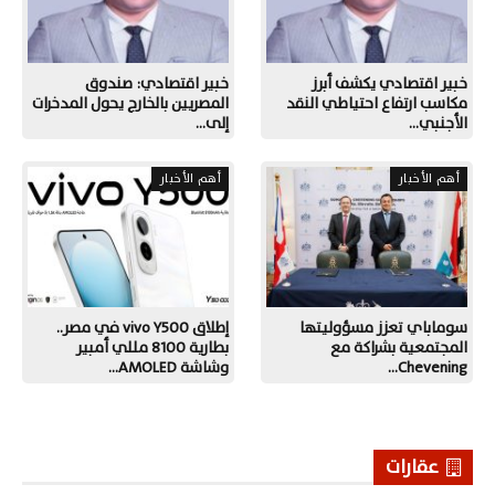
خبير اقتصادي يكشف أبرز
خبير اقتصادي: صندوق
مكاسب ارتفاع احتياطي النقد
المصريين بالخارج يحول المدخرات
الأجنبي…
إلى…
أهم الأخبار
أهم الأخبار
سوماباي تعزز مسؤوليتها
إطلاق vivo Y500 في مصر..
المجتمعية بشراكة مع
بطارية 8100 مللي أمبير
Chevening…
وشاشة AMOLED…
عقارات