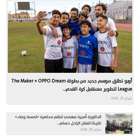
أوبو تطلق موسم جديد من بطولة The Maker × OPPO Dream
League لتطوير مستقبل كرة القدم…
فبراير 23, 2026
الدكتورة أميرة فهمي تنظم محاضرة «لمسة وفاء»
تكريمًا للفنان الراحل حسام…
فبراير 18, 2026