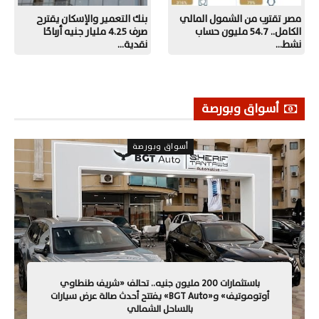
مصر تقترب من الشمول المالي
بنك التعمير والإسكان يقترح
الكامل.. 54.7 مليون حساب
صرف 4.25 مليار جنيه أرباحًا
نشط…
نقدية…
أسواق وبورصة
أسواق وبورصة
باستثمارات 200 مليون جنيه.. تحالف «شريف طنطاوي
أوتوموتيف» و«BGT Auto» يفتتح أحدث صالة عرض سيارات
بالساحل الشمالي