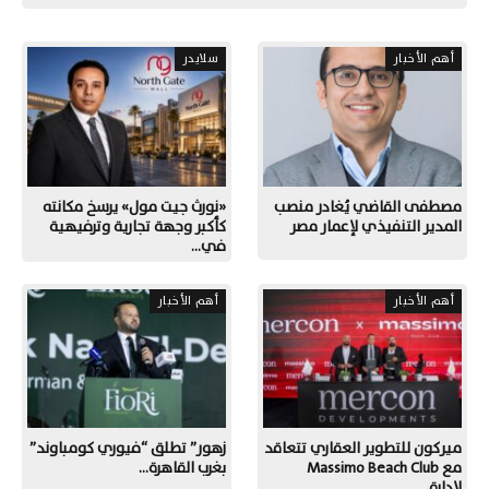
أهم الأخبار
سلايدر
مصطفى القاضي يُغادر منصب
«نورث جيت مول» يرسخ مكانته
المدير التنفيذي لإعمار مصر
كأكبر وجهة تجارية وترفيهية
في…
أهم الأخبار
أهم الأخبار
ميركون للتطوير العقاري تتعاقد
زهور” تطلق “فيوري كومباوند”
مع Massimo Beach Club
بغرب القاهرة…
لإدارة…