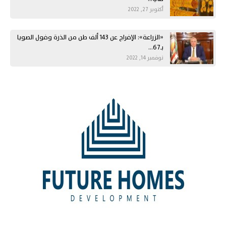
أكتوبر 27, 2022
«الزراعة»: الإفراج عن 143 ألف طن من الذرة وفول الصويا
بـ67…
نوفمبر 14, 2022