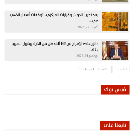
بعد تحرير الدولار وقرارات المركزي.. توقعات أسعار الذهب
في…
أكتوبر 27, 2022
«الزراعة»: الإفراج عن 143 ألف طن من الذرة وفول الصويا
بـ67…
نوفمبر 14, 2022
السابق
التالي
1 من 1٬984
فيس بوك
تابعنا على