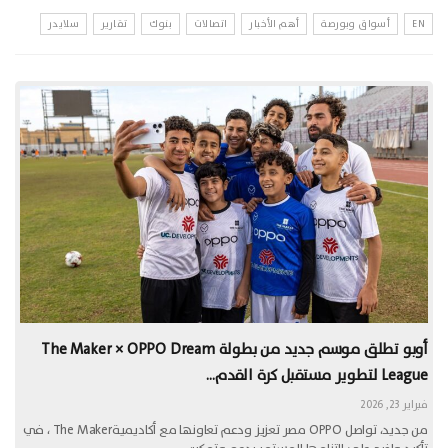
EN
أسواق وبورصة
أهم الأخبار
اتصالات
بنوك
تقارير
سلايدر
أوبو تطلق موسم جديد من بطولة The Maker × OPPO Dream
League لتطوير مستقبل كرة القدم…
فبراير 23, 2026
من جديد، تواصل OPPO مصر تعزيز ودعم تعاونها مع أكاديميةThe Maker ، في