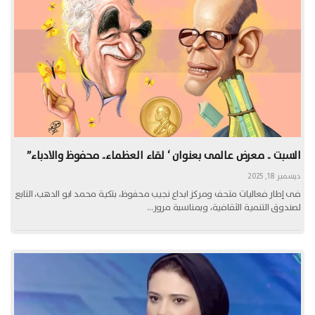
السبت .. معرض عالمى بعنوان ‘ لقاء العظماء.. محفوظ والادباء”
ديسمبر 18, 2025
فى إطار فعاليات متحف ومركز ابداع نجيب محفوظ، بتكية محمد ابو الدهب، التابع
لصندوق التنمية الثقافية، وبمناسبة مرور…