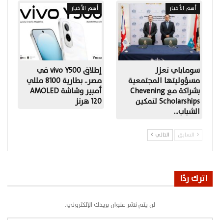
أهم الأخبار
أهم الأخبار
سوماباي تعزز
إطلاق vivo Y500 في
مسؤوليتها المجتمعية
مصر.. بطارية 8100 مللي
بشراكة مع Chevening
أمبير وشاشة AMOLED
Scholarships لتمكين
120 هرتز
الشباب…
السابق
التالي
اترك ردًا
لن يتم نشر عنوان بريدك الإلكتروني.