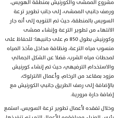
مشروع الممشى والكورنيش بمنطقة الهويس،
ورصف جانبي الممشى، إلى جانب تطوير ترعة
السويس بالمنطقة، حيث تم التنويه إلى أنه جار
الانتهاء من تطوير الترعة وإنشاء ممشى
وكورنيش بطول 850 م على جانبيها؛ للحفاظ على
منسوب مياه الترعة، ونظافة مداخل مآخذ المياه
لمحطات مياه الشرب، فضلا عن الشكل الجمالي
والاستخدام الترفيهي، حيث تم إنشاء كورنيش
مزود بمقاعد من الرخام، وأعمال الانترلوك،
بالإضافة إلى رصف الطريق جانبي الكورنيش مع
إضافة حارة مرورية.
وخلال تفقده لأعمال تطوير ترعة السويس، استمع
رئيس الوزراء ومرافقوه للأعمال التي تم تنفيذها،