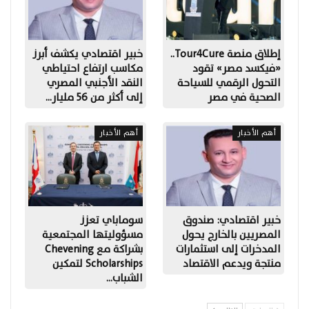
إطلاق منصة Tour4Cure..
خبير اقتصادي يكشف أبرز
«فيكسد مصر» تقود
مكاسب ارتفاع احتياطي
التحول الرقمي للسياحة
النقد الأجنبي المصري
الصحية في مصر
إلى أكثر من 56 مليار…
أهم الأخبار
أهم الأخبار
خبير اقتصادي: صندوق
سوماباي تعزز
المصريين بالخارج يحول
مسؤوليتها المجتمعية
المدخرات إلى استثمارات
بشراكة مع Chevening
منتجة ويدعم الاقتصاد
Scholarships لتمكين
الشباب…