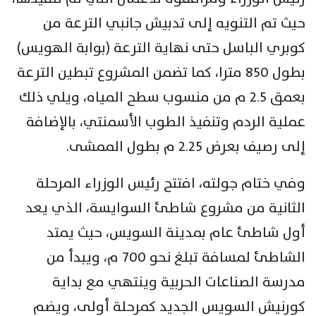
حيث تم التنويه إلى تدبيش جانبي الترعة من
كوبري الباسل حتى نهاية الترعة (بوابة الهويس)
بطول 850 مترا، كما تضمن المشروع تبطين الترعة
بعمق 2.5 م من منسوب سطح المياه، ويلي ذلك
عملية الردم وتنفيذ الطوب الأسمنتي، بالإضافة
إلى رصيف بعرض 2.25 م بطول الممشى.
وفي ختام جولته، افتتح رئيس الوزراء المرحلة
الثانية من مشروع شاطئ السوايسة، الذي يعد
أول شاطئ عام بمدينة السويس، حيث يمتد
الشاطئ لمسافة تبلغ نحو 700 م، ويبدأ من
مدرسة الصناعات الحربية وينتهي مع بداية
كورنيش السويس الجديد كمرحلة أولى، ويضم