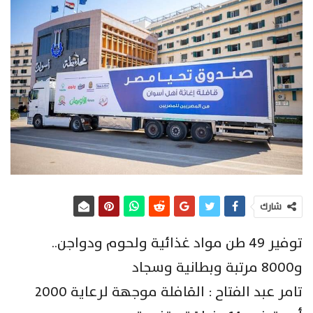
شارك
توفير 49 طن مواد غذائية ولحوم ودواجن..
و8000 مرتبة وبطانية وسجاد
تامر عبد الفتاح : القافلة موجهة لرعاية 2000