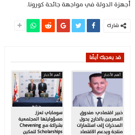
أجهزة الدولة في مواجهة جائحة كورونا.
شارك
قد يعجبك أيضًا
أهم الأخبار
أهم الأخبار
خبير اقتصادي: صندوق
سوماباي تعزز
المصريين بالخارج يحول
مسؤوليتها المجتمعية
المدخرات إلى استثمارات
بشراكة مع Chevening
منتجة ويدعم الاقتصاد
Scholarships لتمكين