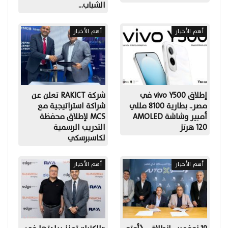
الشباب…
أهم الأخبار
أهم الأخبار
إطلاق vivo Y500 في
شركة RAKICT تعلن عن
مصر.. بطارية 8100 مللي
شراكة استراتيجية مع
أمبير وشاشة AMOLED
MCS لإطلاق محفظة
120 هرتز
التدريب الرسمية
لكاسبرسكي
أهم الأخبار
أهم الأخبار