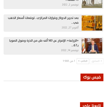
نوفمبر 2, 2022
بعد تحرير الدولار وقرارات المركزي.. توقعات أسعار الذهب
في…
أكتوبر 27, 2022
«الزراعة»: الإفراج عن 143 ألف طن من الذرة وفول الصويا
بـ67…
نوفمبر 14, 2022
السابق
التالي
1 من 1٬983
فيس بوك
تابعنا على