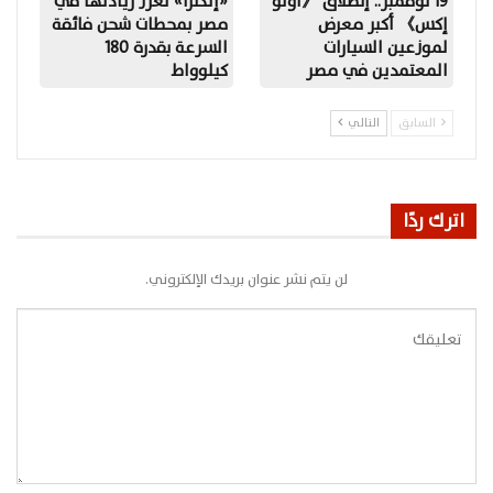
19 نوفمبر.. إنطلاق 《أوتو
«إلكترا» تعزز ريادتها في
إكس》 أكبر معرض
مصر بمحطات شحن فائقة
لموزعين السيارات
السرعة بقدرة 180
المعتمدين في مصر
كيلوواط
السابق
التالي
اترك ردًا
لن يتم نشر عنوان بريدك الإلكتروني.