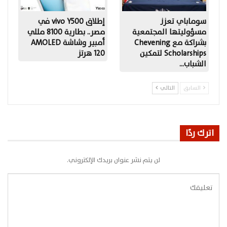
سوماباي تعزز
إطلاق vivo Y500 في
مسؤوليتها المجتمعية
مصر.. بطارية 8100 مللي
بشراكة مع Chevening
أمبير وشاشة AMOLED
Scholarships لتمكين
120 هرتز
الشباب…
السابق
التالي
اترك ردًا
لن يتم نشر عنوان بريدك الإلكتروني.