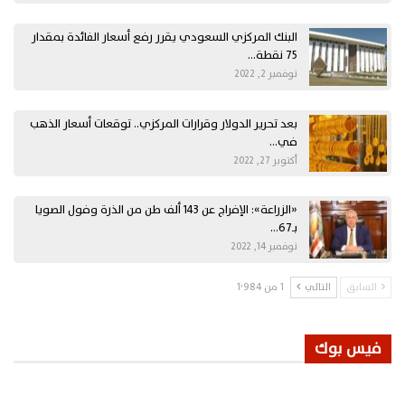
البنك المركزي السعودي يقرر رفع أسعار الفائدة بمقدار
75 نقطة…
نوفمبر 2, 2022
بعد تحرير الدولار وقرارات المركزي.. توقعات أسعار الذهب
في…
أكتوبر 27, 2022
«الزراعة»: الإفراج عن 143 ألف طن من الذرة وفول الصويا
بـ67…
نوفمبر 14, 2022
السابق
التالي
1 من 1٬984
فيس بوك