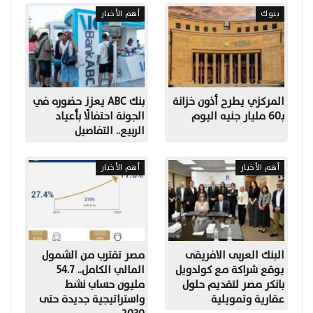
بنوك
أهم الأخبار
المركزي يطرح أذون خزانة
بنك ABC يعزز حضوره في
بـ60 مليار جنيه اليوم
الجونة احتفالًا بأعياد
الربيع.. التفاصيل
أهم الأخبار
أهم الأخبار
البنك العربى الافريقى
مصر تقترب من الشمول
يوقع شراكة مع كولدويل
المالي الكامل.. 54.7
بانكر مصر لتقديم حلول
مليون حساب نشط
عقارية وتمويلية
واستراتيجية جديدة حتى