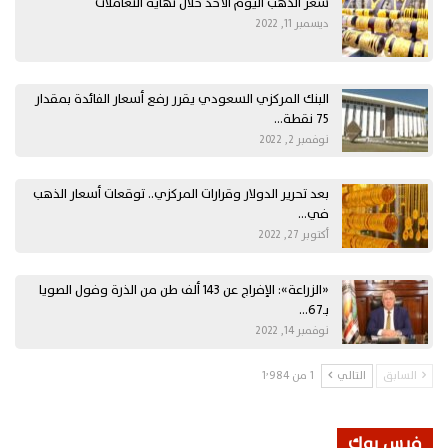
سعر الذهب اليوم الأحد خلال نهاية التعاملات
ديسمبر 11, 2022
البنك المركزي السعودي يقرر رفع أسعار الفائدة بمقدار
75 نقطة…
نوفمبر 2, 2022
بعد تحرير الدولار وقرارات المركزي.. توقعات أسعار الذهب
في…
أكتوبر 27, 2022
«الزراعة»: الإفراج عن 143 ألف طن من الذرة وفول الصويا
بـ67…
نوفمبر 14, 2022
السابق
التالي
1 من 1٬984
فيس بوك