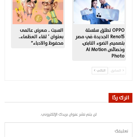
OPPO تطلق سلسلة
السبت .. معرض عالمى
Reno15 الجديدة في مصر
بعنوان ‘ لقاء العظماء..
بتصميم الضوء النابض،
محفوظ والادباء”
وخصائص AI Motion
Photo
السابق
التالي
اترك ردًا
لن يتم نشر عنوان بريدك الإلكتروني.