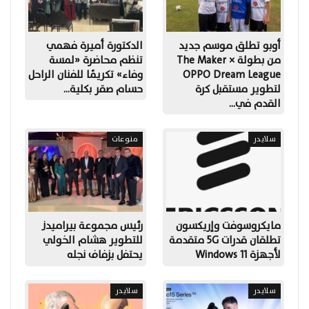
أوبو تطلق موسم جديد
الدكتورة أميرة فهمي
من بطولة The Maker ×
تنظم محاضرة «لمسة
OPPO Dream League
وفاء» تكريمًا للفنان الراحل
لتطوير مستقبل كرة
حسام صقر بكلية…
القدم في…
سلايدر
منوعات
مايكروسوفت وإريكسون
رئيس مجموعة بيراميدز
تطلقان قدرات 5G متقدمة
للتطوير هشام الخولي
لأجهزة Windows 11
يحتفل بزفاف نجله
سلايدر
سلايدر