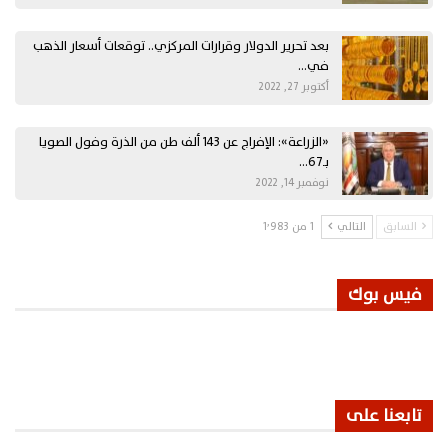
بعد تحرير الدولار وقرارات المركزي.. توقعات أسعار الذهب
في…
أكتوبر 27, 2022
«الزراعة»: الإفراج عن 143 ألف طن من الذرة وفول الصويا
بـ67…
نوفمبر 14, 2022
السابق
التالي
1 من 1٬983
فيس بوك
تابعنا على