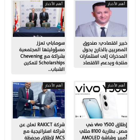
أهم الأخبار
أهم الأخبار
خبير اقتصادي: صندوق
سوماباي تعزز
المصريين بالخارج يحول
مسؤوليتها المجتمعية
المدخرات إلى استثمارات
بشراكة مع Chevening
منتجة ويدعم الاقتصاد
Scholarships لتمكين
الشباب…
أهم الأخبار
أهم الأخبار
إطلاق vivo Y500 في
شركة RAKICT تعلن عن
مصر.. بطارية 8100 مللي
شراكة استراتيجية مع
أمبير وشاشة AMOLED
MCS لإطلاق محفظة