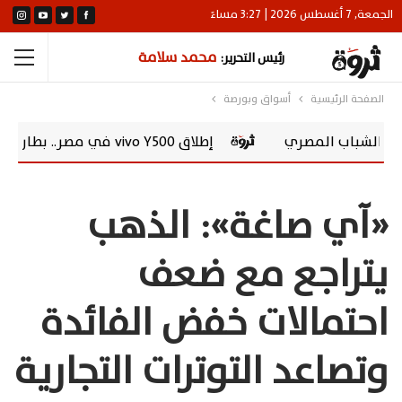
الجمعة, 7 أغسطس 2026 | 3:27 مساءً
محمد سلامة
رئيس التحرير:
الصفحة الرئيسية
أسواق وبورصة
إطلاق vivo Y500 في مصر.. بطارية 8100 مللي أمبير وشاشة AMOLED 120 هرتز
«آي صاغة»: الذهب
يتراجع مع ضعف
احتمالات خفض الفائدة
وتصاعد التوترات التجارية