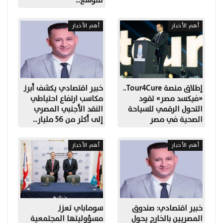
للتوسع…
أهم الأخبار
أهم الأخبار
إطلاق منصة Tour4Cure..
خبير اقتصادي يكشف أبرز
«فيكسد مصر» تقود
مكاسب ارتفاع احتياطي
التحول الرقمي للسياحة
النقد الأجنبي المصري
الصحية في مصر
إلى أكثر من 56 مليار…
أهم الأخبار
أهم الأخبار
خبير اقتصادي: صندوق
سوماباي تعزز
المصريين بالخارج يحول
مسؤوليتها المجتمعية