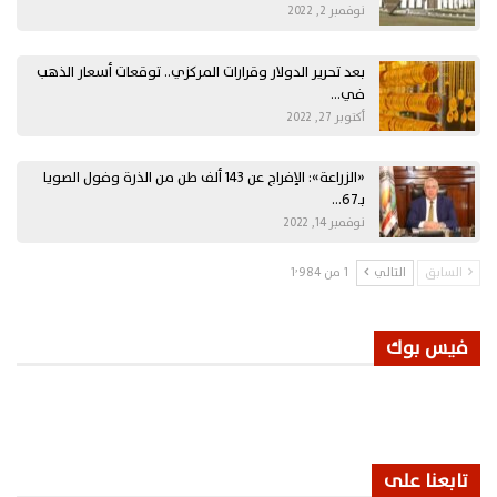
نوفمبر 2, 2022
بعد تحرير الدولار وقرارات المركزي.. توقعات أسعار الذهب
في…
أكتوبر 27, 2022
«الزراعة»: الإفراج عن 143 ألف طن من الذرة وفول الصويا
بـ67…
نوفمبر 14, 2022
السابق
التالي
1 من 1٬984
فيس بوك
تابعنا على