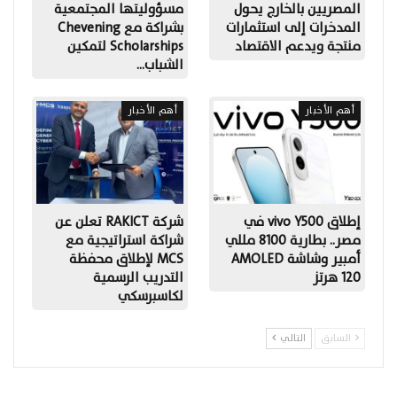
المصريين بالخارج يحول
مسؤوليتها المجتمعية
المدخرات إلى استثمارات
بشراكة مع Chevening
منتجة ويدعم الاقتصاد
Scholarships لتمكين
الشباب…
أهم الأخبار
أهم الأخبار
إطلاق vivo Y500 في
شركة RAKICT تعلن عن
مصر.. بطارية 8100 مللي
شراكة استراتيجية مع
أمبير وشاشة AMOLED
MCS لإطلاق محفظة
120 هرتز
التدريب الرسمية
لكاسبرسكي
السابق
التالي