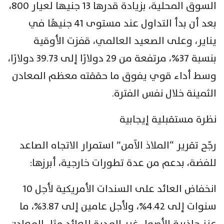
السوق المحلية، بزيادة قدرها 13 جنيها لعيار 800،
بعد أن بدأ التداول عند مستوى 41 جنيهًا في
يناير، وعلى الصعيد العالمي، قفزت الأوقية
بنسبة 37%، مرتفعة من 29 دولارًا إلى 39.73 دولارًا،
وسط أداء قوي يفوق ما حققته معظم المعادن
الثمينة خلال نفس الفترة.
نظرة مستقبلية إيجابية
رجّح تقرير “الملاذ الآمن” استمرار الاتجاه الصاعد
للفضة، بدعم من عدة تطورات خارجية، أبرزها:
انخفاض العائد على السندات الأمريكية لأجل 10
سنوات إلى 4.42%، ولأجل عامين إلى 3.87%، ما
عزز جاذبية الأصول غير المدرة للعائد مثل المعادن