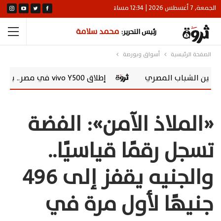
الجمعة, 7 أغسطس 2026 | 12:34 مساءً
محمد سلامة
رئيس التحرير:
الصفحة الرئيسية
أسواق وبورصة
إطلاق vivo Y500 في مصر.. بطارية 8100 مللي أمبير وشاشة AMOLED 120 هرتز
«الملاذ الآمن»: الفضة
تسجل رقمًا قياسيًا..
والجنيه يقفز إلى 496
جنيهًا لأول مرة في