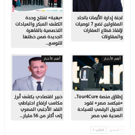
لجنة إدارة الأزمات باتحاد
«بهية» تفتتح وحدة
المقاولين تضع 7 توصيات
الكشف المبكر والعيادات
لإنقاذ قطاع العقارات
التخصصية بالقاهرة
والمقاولات
الجديدة ضمن خطتها
للتوسع…
أهم الأخبار
أهم الأخبار
إطلاق منصة Tour4Cure..
خبير اقتصادي يكشف أبرز
«فيكسد مصر» تقود
مكاسب ارتفاع احتياطي
التحول الرقمي للسياحة
النقد الأجنبي المصري
الصحية في مصر
إلى أكثر من 56 مليار…
السابق
التالي