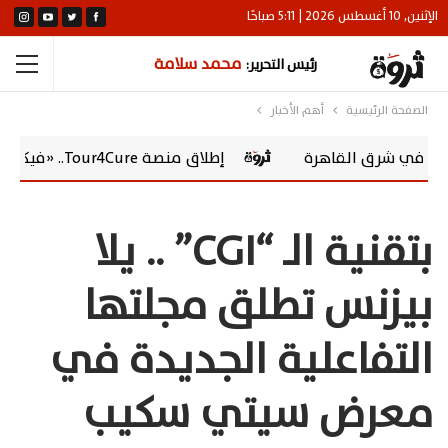
الإثنين, 10 أغسطس 2026 | 5:11 صباحًا
محمد سلامة
رئيس التحرير:
الصفحة الرئيسية
أهم الأخبار
ق القاهرة
إطلاق منصة Tour4Cure.. «فيكسد مصر» تقود التحول الرقمي للسياحة الصحية في مصر
بتقنية الـ “CGI” .. يلا
بيزنس تطلق مجلتها
التفاعلية الجديدة في
معرض سيتي سكيب