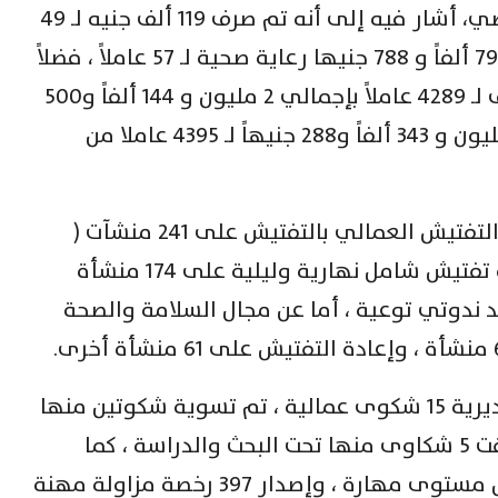
ما تم إنجازه خلال شهر ديسمبر الماضي، أشار فيه إلى أنه تم صرف 119 ألف جنيه لـ 49
عاملا غير منتظم، رعاية اجتماعية ، و79 ألفاً و 788 جنيها رعاية صحية لـ 57 عاملاً ، فضلاً
عن صرف منحة المولد النبوي الشريف لـ 4289 عاملاً بإجمالي 2 مليون و 144 ألفاً و500
جنيه ، ليصل إجمالى ما تم صرفه 2 مليون و 343 ألفاً و288 جنيهاً لـ 4395 عاملا من
وأوضح أن المديرية قامت في مجال التفتيش العمالي بالتفتيش على 241 منشآت (
دوري نهاري ) وعمل 18 حملة نهارية تفتيش شامل نهارية وليلية على 174 منشأة
ية ، وعقد ندوتي توعية ، أما عن مجال السلامة والصحة
وفى مجال علاقات العمل ، تلقت المديرية 15 شكوى عمالية ، تم تسوية شكوتين منها
ودياً ، وإحالة 8 شكاوى للقضاء ، وتبقت 5 شكاوى منها تحت البحث والدراسة ، كما
استخرجت المديرية 356 شهادة قياس مستوى مهارة ، وإصدار 397 رخصة مزاولة مهنة