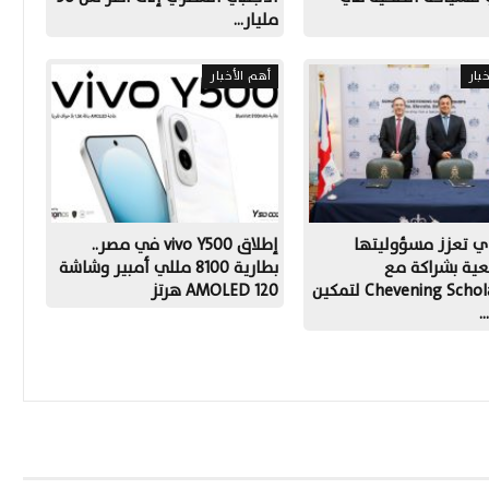
مليار…
بار
أهم الأخبار
ي تعزز مسؤوليتها
إطلاق vivo Y500 في مصر..
عية بشراكة مع
بطارية 8100 مللي أمبير وشاشة
Chevening Scholarships لتمكين
AMOLED 120 هرتز
…