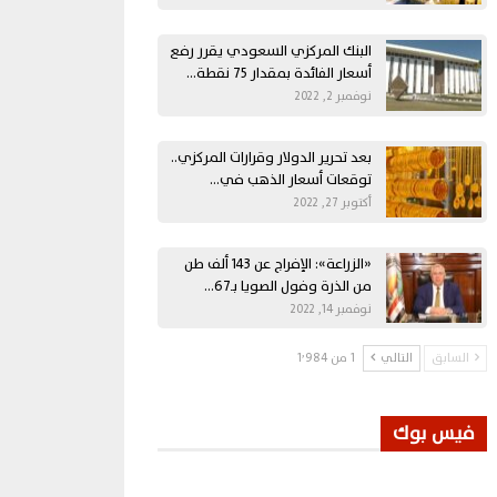
البنك المركزي السعودي يقرر رفع
أسعار الفائدة بمقدار 75 نقطة…
نوفمبر 2, 2022
بعد تحرير الدولار وقرارات المركزي..
توقعات أسعار الذهب في…
أكتوبر 27, 2022
«الزراعة»: الإفراج عن 143 ألف طن
من الذرة وفول الصويا بـ67…
نوفمبر 14, 2022
السابق
التالي
1 من 1٬984
فيس بوك