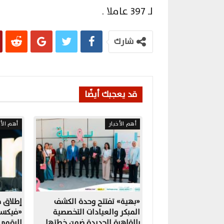
لـ 397 عاملا .
شارك
قد يعجبك أيضًا
أهم الأخبار
أهم الأخ
«بهية» تفتتح وحدة الكشف
المبكر والعيادات التخصصية
«فيكسد
بالقاهرة الجديدة ضمن خطتها
الرقمي