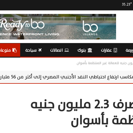
35.23
°
رصة
عقارات
بنوك
اتصالات
سياحة
منوعا
لأجنبي المصري إلى أكثر من 56 مليار دولار
خبي
القوي العاملة : صرف 2.3 مليون جنيه
ظمة بأسوان