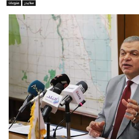
سلايدر
منوعات