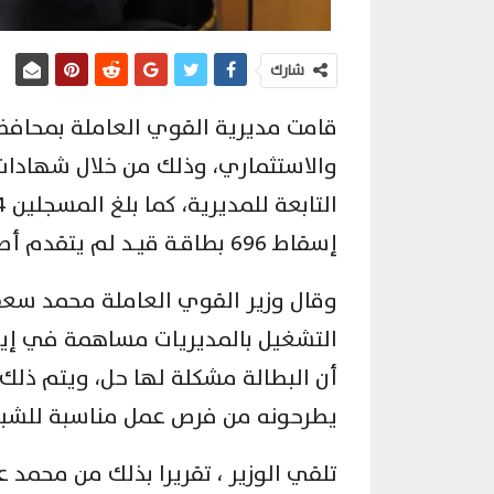
شارك
والاستثماري، وذلك من خلال شهادات 
إسقاط 696 بطاقـة قيـد لم يتقدم أصحابها لتجديدها في المواعيد المحددة.
وقال وزير القوي العاملة محمد سعفا
التشغيل بالمديريات مساهمة في إي
أن البطالة مشكلة لها حل، ويتم ذلك
يطرحونه من فرص عمل مناسبة للشبا
تلقي الوزير ، تقريرا بذلك من محمد