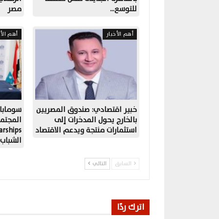
للتوسع…
مصر
أهم الأخبار
أهم الأخ
خبير اقتصادي: صندوق المصريين
سومابا
بالخارج يحول المدخرات إلى
المجتم
استثمارات منتجة ويدعم الاقتصاد
الشباب
السابق
التالي
اترك ردًا