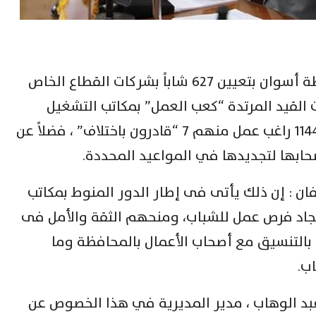
قامت مديرية القوي العاملة بمحافظة أسوان بتعيين 627 شاباً بشركات القطاع الخاص
القيد المرتدة “كعب العمل” بمكاتب التشغيل
التابعة للمديرية، كما بلغ المسجلين 1144 راغب عمل منهم 7 “قادرون باختلاف” ، فضلاً عن
ن : إن ذلك يأتى فى إطار الدور المنوط بمكاتب
جاد فرص عمل للشباب، ومنحهم الثقة والأمل فى
 بالتنسيق مع أصحاب الأعمال بالمحافظة وما
ب.
 عبد الوهاب ، مدير المديرية في هذا الخصوص عن