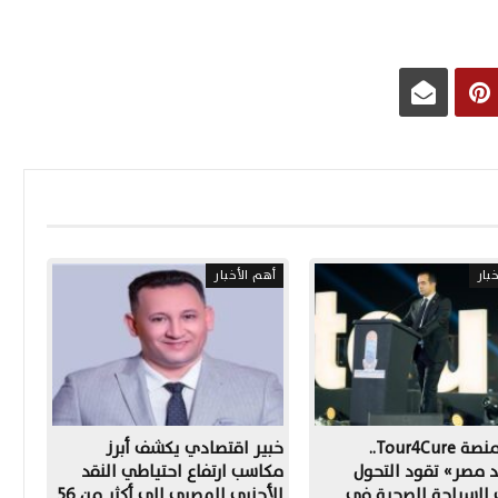
بار
أهم الأخبار
إطلاق منصة Tour4Cure..
خبير اقتصادي يكشف أبرز
 مصر» تقود التحول
مكاسب ارتفاع احتياطي النقد
 للسياحة الصحية في
الأجنبي المصري إلى أكثر من 56