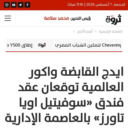
الجمعة, 7 أغسطس 2026 | 11:16 صباحًا
محمد سلامة
رئيس التحرير:
الصفحة الرئيسية
أهم الأخبار
إطلاق vivo Y500 في مصر.. بطارية 8100 مللي أمبير وشاشة AMOLED 120 هرتز
ايدج القابضة واكور
العالمية توقعان عقد
فندق «سوفيتيل اويا
تاورز» بالعاصمة الإدارية