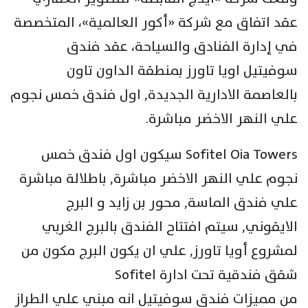
عقد اتفاق مع شركة «أكور العالمية»، المتخصصة
في إدارة الفنادق والسياحة، عقد فندق
سوفيتيل اويا تاورز بمنطقة الداون تاون
بالعاصمة الادارية الجديدة, اول فندق خمس نجوم
علي النهر الاخضر مباشرة.
Sofitel Oia Towers سيكون اول فندق خمس
نجوم علي النهر الاخضر مباشرة, باطلالة مباشرة
علي فندق الماسة, محور بن زايد و البرج
الايقوني, سيتم افتتاح الفندق بالبرج الغربي
لمشروع أويا تاورز, علي ان يكون البرج مكون من
شقق فندقية تحت ادارة Sofitel
من مميزات فندق سوفيتيل انه مبني علي الطراز