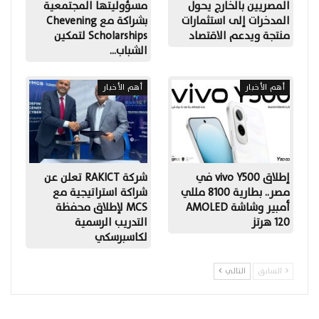
المصريين بالخارج يحول
مسؤوليتها المجتمعية
المدخرات إلى استثمارات
بشراكة مع Chevening
منتجة ويدعم الاقتصاد
Scholarships لتمكين
الشباب…
أهم الأخبار
أهم الأخبار
إطلاق vivo Y500 في
شركة RAKICT تعلن عن
مصر.. بطارية 8100 مللي
شراكة استراتيجية مع
أمبير وشاشة AMOLED
MCS لإطلاق محفظة
120 هرتز
التدريب الرسمية
لكاسبرسكي
السابق
التالي