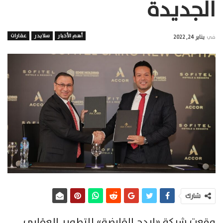
الجديدة
أهم الأخبار
سلايدر
عقارات
في
يناير 24, 2022
شارك
وقعت شركة «ايدج القابضة» للتطوير العقاري