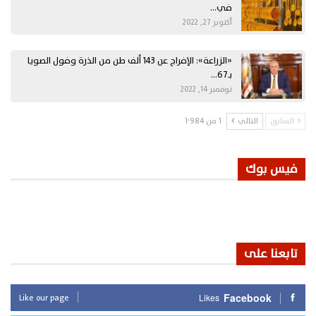
في…
أكتوبر 27, 2022
«الزراعة»: الإفراج عن 143 ألف طن من الذرة وفول الصويا
بـ67…
نوفمبر 14, 2022
السابق
التالي
1 من 1٬984
فيس بوك
تابعنا على
Like our page
Facebook
Likes