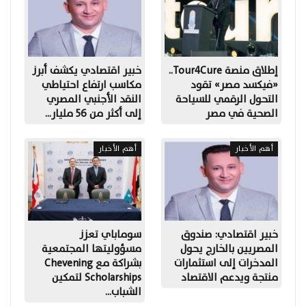
إطلاق منصة Tour4Cure..
خبير اقتصادي يكشف أبرز
«فيكسد مصر» تقود
مكاسب ارتفاع احتياطي
التحول الرقمي للسياحة
النقد الأجنبي المصري
الصحية في مصر
إلى أكثر من 56 مليار…
أهم الأخبار
أهم الأخبار
خبير اقتصادي: صندوق
سوماباي تعزز
المصريين بالخارج يحول
مسؤوليتها المجتمعية
المدخرات إلى استثمارات
بشراكة مع Chevening
منتجة ويدعم الاقتصاد
Scholarships لتمكين
الشباب…