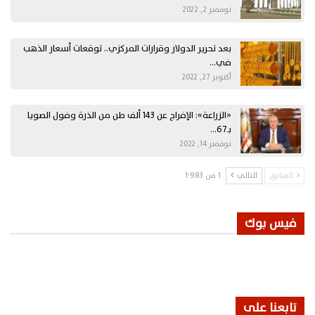
نوفمبر 2, 2022
بعد تحرير الدولار وقرارات المركزي.. توقعات أسعار الذهب
في…
أكتوبر 27, 2022
«الزراعة»: الإفراج عن 143 ألف طن من الذرة وفول الصويا
بـ67…
نوفمبر 14, 2022
السابق
التالي
1 من 1٬983
فيس بوك
تابعنا على