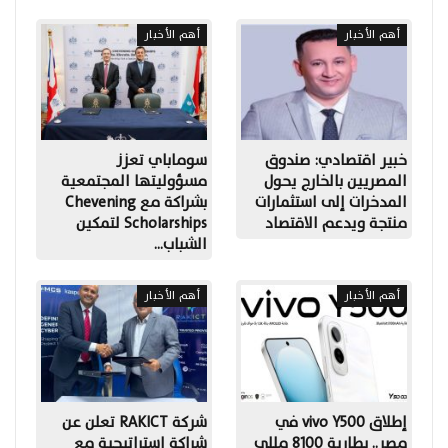
أهم الأخبار
أهم الأخبار
خبير اقتصادي: صندوق
سوماباي تعزز
المصريين بالخارج يحول
مسؤوليتها المجتمعية
المدخرات إلى استثمارات
بشراكة مع Chevening
منتجة ويدعم الاقتصاد
Scholarships لتمكين
الشباب…
أهم الأخبار
أهم الأخبار
إطلاق vivo Y500 في
شركة RAKICT تعلن عن
مصر.. بطارية 8100 مللي
شراكة استراتيجية مع