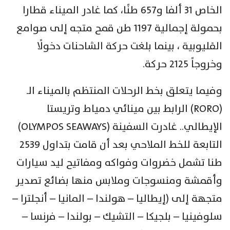
الخاص 31 ألفا و657 طنًا، كما غادر الميناء قطارا
بحمولة إجمالية 1197 طن قمح متجه إلى صوامع
القليوبية ، بينما بلغت حركة الشاحنات دخولًا
وخروجاً 2125 حركة.
وفيما يتعلق بخط الرحلات المنتظم بالميناء الـ
(RORO) الرابط بين مينائي دمياط وتريستا
الإيطالي.. غادرت السفينة (OLYMPOS SEAWAYS)
التابعة للخط الملاحي بعد أن قامت بتداول 2539
طنا تشمل خضروات وفواكه ومفاتيح ليد سيارات
وأقمشة ومنسوجات وملابس منها بضائع تصدير
متجهة إلى (إيطاليا – هولندا – المانيا – أنجلترا –
سلوفينيا – بلجيكا – التشيك – بولندا – فرنسا –