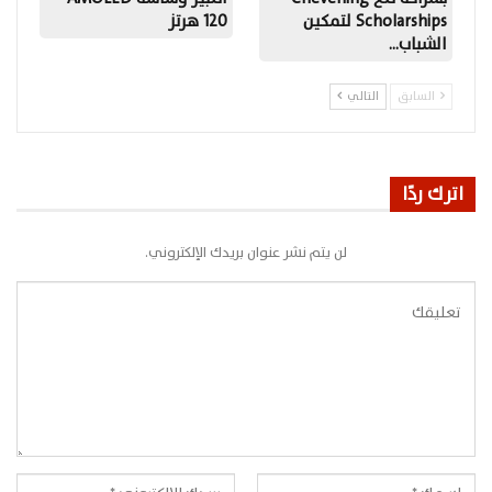
Scholarships لتمكين
120 هرتز
الشباب…
السابق
التالي
اترك ردًا
لن يتم نشر عنوان بريدك الإلكتروني.