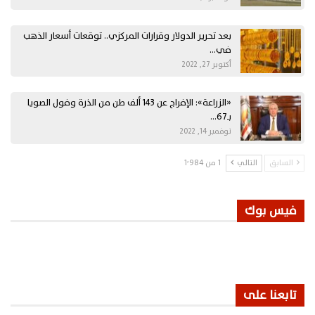
بعد تحرير الدولار وقرارات المركزي.. توقعات أسعار الذهب
في…
أكتوبر 27, 2022
«الزراعة»: الإفراج عن 143 ألف طن من الذرة وفول الصويا
بـ67…
نوفمبر 14, 2022
السابق
التالي
1 من 1٬984
فيس بوك
تابعنا على