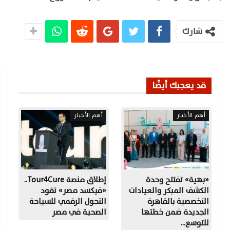
شارك
قد يعجبك أيضًا
أهم الأخبار
أهم الأخبار
«بهية» تفتتح وحدة
إطلاق منصة Tour4Cure..
الكشف المبكر والعيادات
«فيكسد مصر» تقود
التخصصية بالقاهرة
التحول الرقمي للسياحة
الجديدة ضمن خطتها
الصحية في مصر
للتوسع…