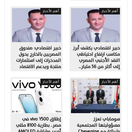
أهم الأخبار
أهم الأخبار
خبير اقتصادي يكشف أبرز
خبير اقتصادي: صندوق
مكاسب ارتفاع احتياطي
المصريين بالخارج يحول
النقد الأجنبي المصري
المدخرات إلى استثمارات
إلى أكثر من 56 مليار…
منتجة ويدعم الاقتصاد
أهم الأخبار
أهم الأخبار
سوماباي تعزز
إطلاق vivo Y500 في
مسؤوليتها المجتمعية
مصر.. بطارية 8100 مللي
بشراكة مع Chevening
أمبير وشاشة AMOLED