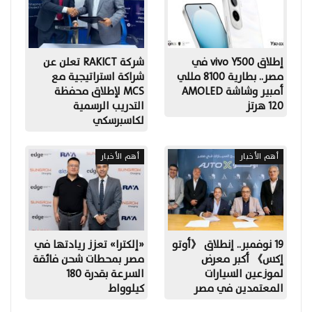
إطلاق vivo Y500 في
شركة RAKICT تعلن عن
مصر.. بطارية 8100 مللي
شراكة استراتيجية مع
أمبير وشاشة AMOLED
MCS لإطلاق محفظة
120 هرتز
التدريب الرسمية
لكاسبرسكي
أهم الأخبار
أهم الأخبار
19 نوفمبر.. إنطلاق 《أوتو
«إلكترا» تعزز ريادتها في
إكس》 أكبر معرض
مصر بمحطات شحن فائقة
لموزعين السيارات
السرعة بقدرة 180
المعتمدين في مصر
كيلوواط