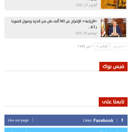
أكتوبر 27, 2022
«الزراعة»: الإفراج عن 143 ألف طن من الذرة وفول الصويا
بـ67…
نوفمبر 14, 2022
السابق
التالي
1 من 1٬983
فيس بوك
تابعنا على
Like our page
Facebook
Likes