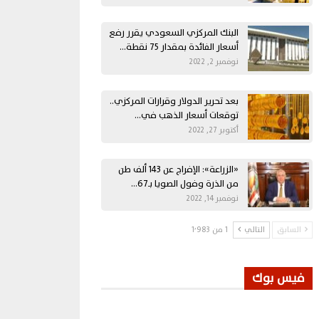
البنك المركزي السعودي يقرر رفع
أسعار الفائدة بمقدار 75 نقطة…
نوفمبر 2, 2022
بعد تحرير الدولار وقرارات المركزي..
توقعات أسعار الذهب في…
أكتوبر 27, 2022
«الزراعة»: الإفراج عن 143 ألف طن
من الذرة وفول الصويا بـ67…
نوفمبر 14, 2022
السابق
التالي
1 من 1٬983
فيس بوك