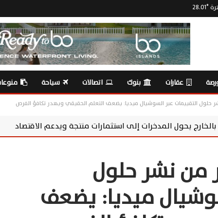
رة
°
28.01
رصة
عقارات
بنوك
اتصالات
سياحة
منوعا
شر حلول التقييمات عبر السوشيال ميديا: يضعف التعلم الحقيقي ويهدر تكافؤ الفرص
ت إلى استثمارات منتجة ويدعم الاقتصاد
سوماباي تعزز مسؤوليتها ا
ر من نشر حلول
سوشيال ميديا: يضعف