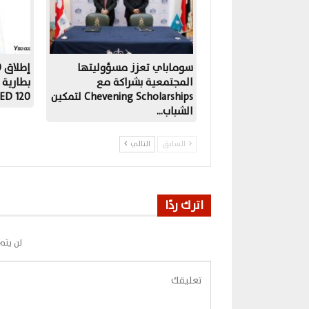
سوماباي تعزز مسؤوليتها
المجتمعية بشراكة مع
Chevening Scholarships لتمكين
OLED 120
الشباب…
السابق
التالي
اترك ردًا
لن يتم