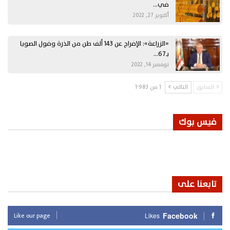
في…
أكتوبر 27, 2022
«الزراعة»: الإفراج عن 143 ألف طن من الذرة وفول الصويا
بـ67…
نوفمبر 14, 2022
السابق
التالي
1 من 1٬983
فيس بوك
تابعنا على
Like our page
Facebook
Likes