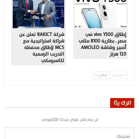
إطلاق vivo Y500 في
شركة RAKICT تعلن عن
مصر.. بطارية 8100 مللي
شراكة استراتيجية مع
أمبير وشاشة AMOLED
MCS لإطلاق محفظة
120 هرتز
التدريب الرسمية
لكاسبرسكي
السابق
التالي
اترك ردًا
لن يتم نشر عنوان بريدك الإلكتروني.