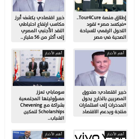
إطلاق منصة Tour4Cure..
خبير اقتصادي يكشف أبرز
«فيكسد مصر» تقود
مكاسب ارتفاع احتياطي
التحول الرقمي للسياحة
النقد الأجنبي المصري
الصحية في مصر
إلى أكثر من 56 مليار…
أهم الأخبار
أهم الأخبار
خبير اقتصادي: صندوق
سوماباي تعزز
المصريين بالخارج يحول
مسؤوليتها المجتمعية
المدخرات إلى استثمارات
بشراكة مع Chevening
منتجة ويدعم الاقتصاد
Scholarships لتمكين
الشباب…
أهم الأخبار
أهم الأخبار