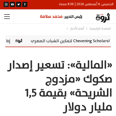
الخميس, 6 أغسطس 2026 | 8:36 مساءً
محمد سلامة
رئيس التحرير:
الصفحة الرئيسية
أهم الأخبار
إطلاق vivo Y500 في مصر.. بطارية 8100 مللي أمبير وشاشة AMOLED 120 هرتز
«المالية»: تسعير إصدار
صكوك «مزدوج
الشريحة» بقيمة ١,٥
مليار دولار