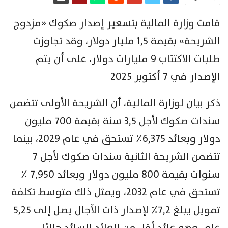
قامت وزارة المالية بتسعير إصدار صكوك «مزدوج
الشريحة» بقيمة ١,٥ مليار دولار، وقد تجاوزت
طلبات الاكتتاب ٩ مليارات دولار، على أن يتم
الإصدار في ٧ أكتوبر ٢٠٢٥
ذكر بيان لوزارة المالية، أن الشريحة الأولى تتضمن
سندات صكوك لأجل ٣,٥ سنة بقيمة ٧٠٠ مليون
دولار وبعائد ٦,٣٧٥٪ تستحق في عام ٢٠٢٩، بينما
تتضمن الشريحة الثانية سندات صكوك لأجل ٧
سنوات بقيمة ٨٠٠ مليون دولار وبعائد ٧,٩٥٠ ٪
تستحق في عام ٢٠٣٢، ويمثل ذلك متوسط تكلفة
تمويل يبلغ ٧,٢٪؜ لإصدار ذات الآجال يصل إلى ٥,٢٥
عام، وهو عائد أقل من العائد السائد حاليًا