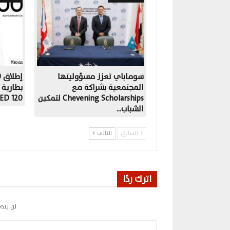
سوماباي تعزز مسؤوليتها
المجتمعية بشراكة مع
Chevening Scholarships لتمكين
OLED 120
الشباب…
السابق
التالي
اترك ردًا
لن يتم