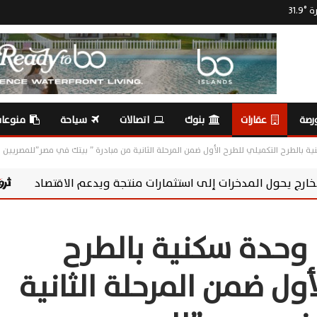
رة
°
31.9
رصة
عقارات
بنوك
اتصالات
سياحة
منوعا
ت إلى استثمارات منتجة ويدعم الاقتصاد
سوماباي تعزز مسؤوليتها ال
غداً.. بدء حجز 2513 وحدة سكنية بالطرح
أول ضمن المرحلة الثانية