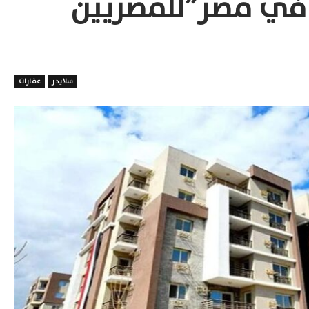
 في مصر”للمصريين
سلايدر
عقارات