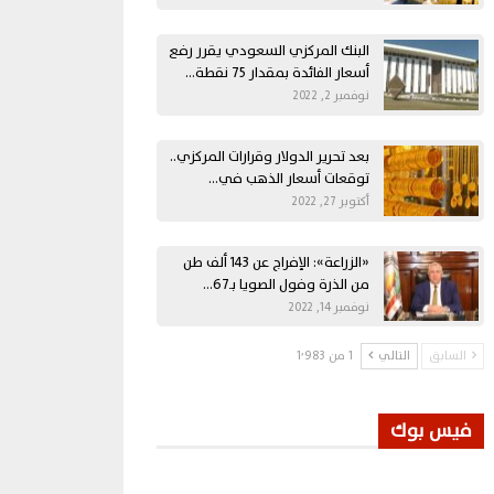
البنك المركزي السعودي يقرر رفع
أسعار الفائدة بمقدار 75 نقطة…
نوفمبر 2, 2022
بعد تحرير الدولار وقرارات المركزي..
توقعات أسعار الذهب في…
أكتوبر 27, 2022
«الزراعة»: الإفراج عن 143 ألف طن
من الذرة وفول الصويا بـ67…
نوفمبر 14, 2022
السابق
التالي
1 من 1٬983
فيس بوك