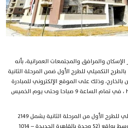
لإسكان والمرافق والمجتمعات العمرانية، بأنه
 2513 وحدة سكنية بالطرح التكميلي للطرح الأول ضمن المرحلة الثانية
بالخارج، وذلك على الموقع الإلكتروني للمبادرة
عبر الرابط https://beitakfemisr.com ، في تمام الساعة 9 صباحا وحتى يوم الخميس
وأوضح وزير الإسكان أن الطرح التكميلي للطرح الأول من المرحلة الثانية يشمل 2149
وحدة بمشروع ” ديارنا” للإسكان المتوسط بواقع (52 وحدة بالقاهرة الجديدة – 1014