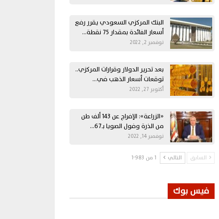
البنك المركزي السعودي يقرر رفع
أسعار الفائدة بمقدار 75 نقطة…
نوفمبر 2, 2022
بعد تحرير الدولار وقرارات المركزي..
توقعات أسعار الذهب في…
أكتوبر 27, 2022
«الزراعة»: الإفراج عن 143 ألف طن
من الذرة وفول الصويا بـ67…
نوفمبر 14, 2022
السابق
التالي
1 من 1٬983
فيس بوك