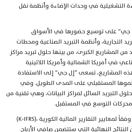
ءة التشغيلية في وحدات الإضاءة وأنظمة نقل
إل جي” على توسيع حضورها في الأسواق
يد التجارية، وأنظمة التبريد الصناعية ومحطات
 من المشاريع الكبرى، من بينها حلول تبريد مراكز
اعي في أمريكا الشمالية وأمريكا اللاتينية
ذه المشاريع، تسعى “إل جي” إلى الاستفادة
ت نموها المستقبلي على المدى الطويل. وفي
ول التبريد السائل لمراكز البيانات، وهي تقنية من
ز محركات التوسع في المستقبل.
تُعد هذه النتائج أرقاماً أولية موحدة وفقاً لمعايير التقارير المالية الكورية ،(K-IFRS)
 النتائج النهائية التي ستتضمن صافي الأرباح.