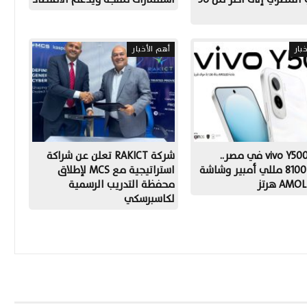
بار
أهم الأخبار
إطلاق vivo Y500 في مصر..
شركة RAKICT تعلن عن شراكة
بطارية 8100 مللي أمبير وشاشة
استراتيجية مع MCS لإطلاق
AM هرتز
محفظة التدريب الرسمية
لكاسبرسكي