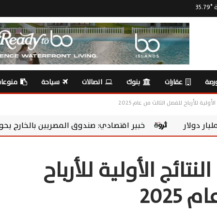
ة
°
35.79
رصة
عقارات
بنوك
اتصالات
سياحة
منوعا
أولية للأرباح للفصل الثالث من عام 2025
ير اقتصادي: صندوق المصريين بالخارج يحول المدخرات إلى استثمار
نتائج الأولية للأرباح
2025