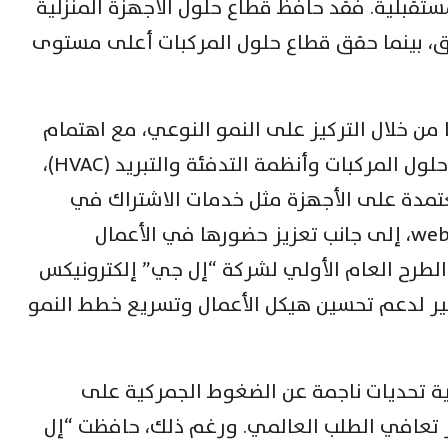
تقبلية. فقد حافظ قطاع حلول الأجهزة المنزلية
ق، بينما حقق قطاع حلول المركبات أعلى مستوى
ن خلال التركيز على النمو النوعي، مع اهتمام
أكبر بعمليات قطاع الأعمال B2B مثل حلول المركبات وأنظمة التدفئة والتبريد (HVAC)،
تمدة على الأجهزة مثل خدمات الاشتراك في
الأجهزة المنزلية ونظام التشغيل webOS، إلى جانب تعزيز حضورها في الأعمال
 الطرح العام الأولي لشركة “إل جي” إلكترونيكس
ير لدعم تحسين هيكل الأعمال وتسريع خطط النمو
ية تحديات ناجمة عن الضغوط الجمركية على
خر تعافي الطلب العالمي. ورغم ذلك، حافظت “إل