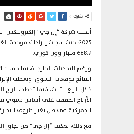
شارك
أعلنت شركة “إل جي” إلكترونيكس اليوم
688.9 مليار وون كوري.
ورغم التحديات الخارجية، بما في ذلك
النتائج توقعات السوق. وسجلت الإير
الأرباح انخفضت على أساس سنوي نتيجة
الجمركية في ظل تغير ظروف التجارة 
مع ذلك، تمكنت “إل جي” من تجاوز ال