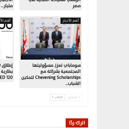
مصر
مليار…
أهم الأخبار
أهم الأخ
سوماباي تعزز مسؤوليتها
المجتمعية بشراكة مع
Chevening Scholarships لتمكين
OLED 120
الشباب…
السابق
التالي
اترك ردًا