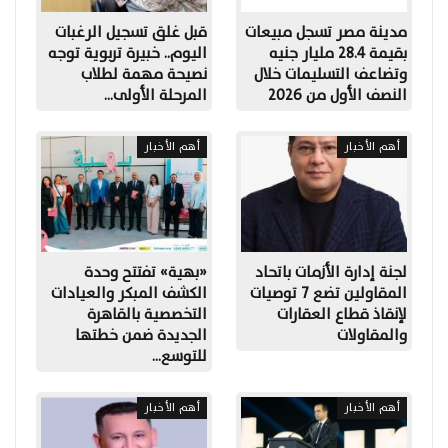
مدينة مصر تسجل مبيعات
قبل غلق تسجيل الرغبات
بقيمة 28.4 مليار جنيه
اليوم.. خبيرة تربوية توجه
وتضاعف التسليمات خلال
نصيحة مهمة لطلاب
النصف الأول من 2026
المرحلة الأولى…
أهم الأخبار
أهم الأخبار
لجنة إدارة الأزمات باتحاد
«بهية» تفتتح وحدة
المقاولين تضع 7 توصيات
الكشف المبكر والعيادات
لإنقاذ قطاع العقارات
التخصصية بالقاهرة
والمقاولات
الجديدة ضمن خطتها
للتوسع…
أهم الأخبار
أهم الأخبار