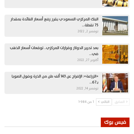
البنك المركزي السعودي يقرر رفع أسعار الفائدة بمقدار
75 نقطة…
نوفمبر 2, 2022
بعد تحرير الدولار وقرارات المركزي.. توقعات أسعار الذهب
في…
أكتوبر 27, 2022
«الزراعة»: الإفراج عن 143 ألف طن من الذرة وفول الصويا
بـ67…
نوفمبر 14, 2022
السابق
التالي
1 من 1٬984
فيس بوك