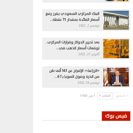
البنك المركزي السعودي يقرر رفع
أسعار الفائدة بمقدار 75 نقطة…
نوفمبر 2, 2022
بعد تحرير الدولار وقرارات المركزي..
توقعات أسعار الذهب في…
أكتوبر 27, 2022
«الزراعة»: الإفراج عن 143 ألف طن
من الذرة وفول الصويا بـ67…
نوفمبر 14, 2022
السابق
التالي
1 من 1٬983
فيس بوك