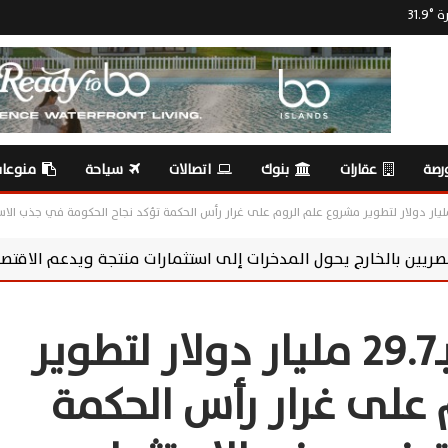
رة
°
31.9
رصة
عقارات
بنوك
اتصالات
سياحة
منوعا
مدخرات إلى استثمارات منتجة ويدعم الاقتصاد
سوماباي تعزز مس
اقتصادي: صفقة بـ29.7 مليار دولار لتطوير
على غرار رأس الحكمة