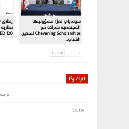
سوماباي تعزز مسؤوليتها
المجتمعية بشراكة مع
Chevening Scholarships لتمكين
OLED 120
الشباب…
السابق
التالي
اترك ردًا
لن يتم