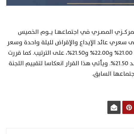
لمركــزي المصـري في اجتماعهـا يــوم الخميس
نوفمبر 2025 الإبقاء على سعري عائد الإيداع والإقراض لليلة واحدة وسعر
العملية الرئيسية للبنك المركزي عند 21.00% و22.00% و21.50%، على الترتيب. كما قررت
الإبقاء على سعر الائتمان والخصم عند 21.50%. ويأتي هذا القرار انعكاسا لتقييم اللجنة
جتماعها السابق.