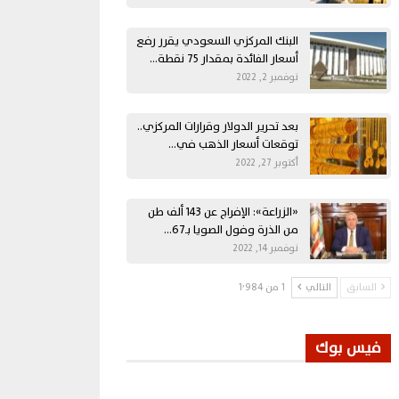
البنك المركزي السعودي يقرر رفع
أسعار الفائدة بمقدار 75 نقطة…
نوفمبر 2, 2022
بعد تحرير الدولار وقرارات المركزي..
توقعات أسعار الذهب في…
أكتوبر 27, 2022
«الزراعة»: الإفراج عن 143 ألف طن
من الذرة وفول الصويا بـ67…
نوفمبر 14, 2022
السابق
التالي
1 من 1٬984
فيس بوك