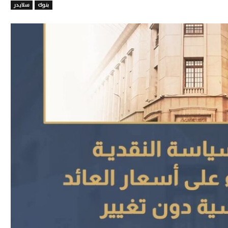
بنوك
سلايدر