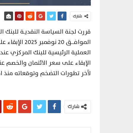
شارك
قررت لجنة السياسة النقديـة للبنك ا
الموافـــق 20 
لآخر تطورات التضخم وتوقعاته منذ ا
شارك