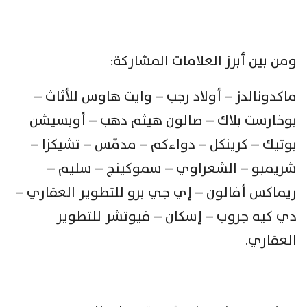
ومن بين أبرز العلامات المشاركة:
ماكدونالدز – أولاد رجب – وايت هاوس للأثاث –
بوخارست بلاك – صالون هيثم دهب – أوبسيشن
بوتيك – كرينكل – دواءكم – مدمّس – تشيكزا –
شريمبو – الشعراوي – سموكينج – سليم –
ريماكس أفالون – إي جي برو للتطوير العقاري –
دي كيه جروب – إسكان – فيوتشر للتطوير
العقاري.