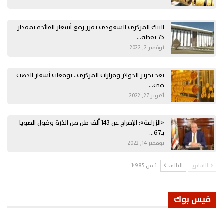
البنك المركزي السعودي يقرر رفع أسعار الفائدة بمقدار
75 نقطة…
نوفمبر 2, 2022
بعد تحرير الدولار وقرارات المركزي.. توقعات أسعار الذهب
في…
أكتوبر 27, 2022
«الزراعة»: الإفراج عن 143 ألف طن من الذرة وفول الصويا
بـ67…
نوفمبر 14, 2022
السابق
التالي
1 من 1٬985
فيس بوك