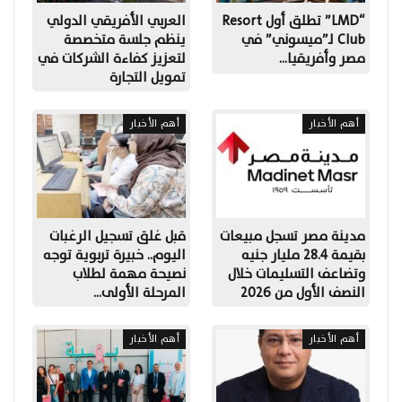
“LMD” تطلق أول Resort
العربي الأفريقي الدولي
Club لـ”ميسوني” في
ينظم جلسة متخصصة
مصر وأفريقيا…
لتعزيز كفاءة الشركات في
تمويل التجارة
أهم الأخبار
أهم الأخبار
مدينة مصر تسجل مبيعات
قبل غلق تسجيل الرغبات
بقيمة 28.4 مليار جنيه
اليوم.. خبيرة تربوية توجه
وتضاعف التسليمات خلال
نصيحة مهمة لطلاب
النصف الأول من 2026
المرحلة الأولى…
أهم الأخبار
أهم الأخبار