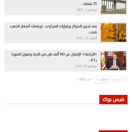
75 نقطة…
نوفمبر 2, 2022
بعد تحرير الدولار وقرارات المركزي.. توقعات أسعار الذهب
في…
أكتوبر 27, 2022
«الزراعة»: الإفراج عن 143 ألف طن من الذرة وفول الصويا
بـ67…
نوفمبر 14, 2022
السابق
التالي
1 من 1٬983
فيس بوك