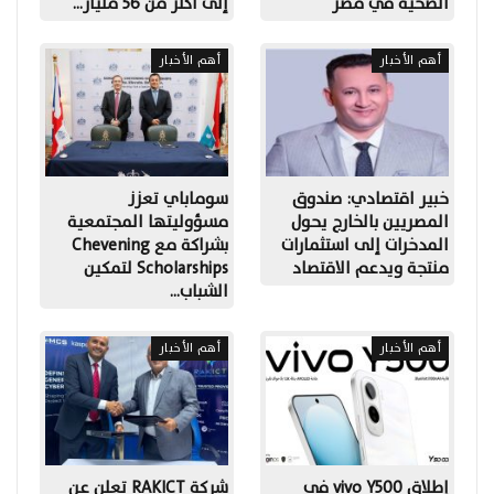
الصحية في مصر
إلى أكثر من 56 مليار…
أهم الأخبار
أهم الأخبار
خبير اقتصادي: صندوق
سوماباي تعزز
المصريين بالخارج يحول
مسؤوليتها المجتمعية
المدخرات إلى استثمارات
بشراكة مع Chevening
منتجة ويدعم الاقتصاد
Scholarships لتمكين
الشباب…
أهم الأخبار
أهم الأخبار
إطلاق vivo Y500 في
شركة RAKICT تعلن عن