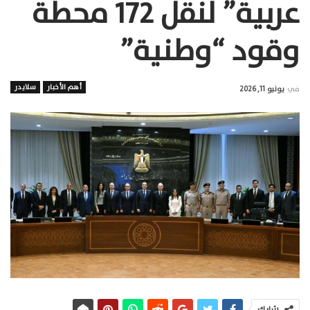
عربية” لنقل 172 محطة
وقود “وطنية”
أهم الأخبار
سلايدر
في
يونيو 11, 2026
شارك