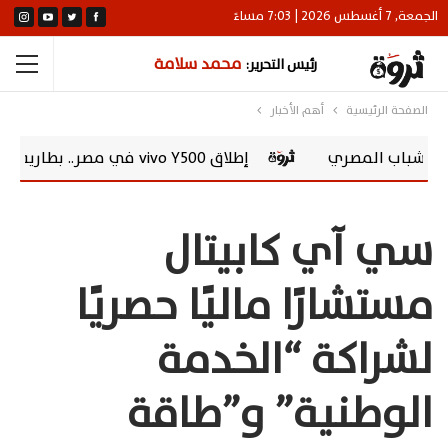
الجمعة, 7 أغسطس 2026 | 7:03 مساءً
محمد سلامة
رئيس التحرير:
الصفحة الرئيسية
أهم الأخبار
إطلاق vivo Y500 في مصر.. بطارية 8100 مللي أمبير وشاشة AMOLED 120 هرتز
سي آي كابيتال
مستشارًا ماليًا حصريًا
لشراكة “الخدمة
الوطنية” و”طاقة