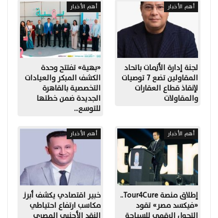
أهم الأخبار
أهم الأخبار
لجنة إدارة الأزمات باتحاد
«بهية» تفتتح وحدة
المقاولين تضع 7 توصيات
الكشف المبكر والعيادات
لإنقاذ قطاع العقارات
التخصصية بالقاهرة
والمقاولات
الجديدة ضمن خطتها
للتوسع…
أهم الأخبار
أهم الأخبار
إطلاق منصة Tour4Cure..
خبير اقتصادي يكشف أبرز
«فيكسد مصر» تقود
مكاسب ارتفاع احتياطي
التحول الرقمي للسياحة
النقد الأجنبي المصري