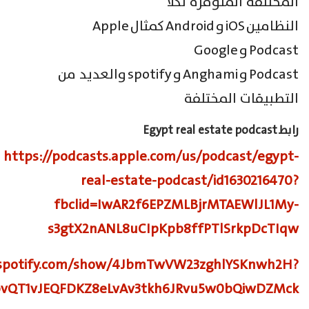
المختلفة المتوفرة لكلا
النظامين
iOS
و
Android
كمثال
Apple
Podcast
و
Google
Podcast
و
Anghami
و
spotify
والعديد من
التطبيقات المختلفة
رابط
Egypt real estate podcast
https://podcasts.apple.com/us/podcast/egypt-
real-estate-podcast/id1630216470?
fbclid=IwAR2f6EPZMLBjrMTAEWlJL1My-
s3gtX2nANL8uCIpKpb8ffPTlSrkpDcTIqw
n.spotify.com/show/4JbmTwVW23zghlYSKnwh2H?
bvQT1vJEQFDKZ8eLvAv3tkh6JRvu5w0bQiwDZMck