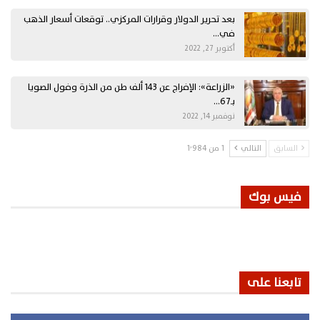
بعد تحرير الدولار وقرارات المركزي.. توقعات أسعار الذهب
في…
أكتوبر 27, 2022
«الزراعة»: الإفراج عن 143 ألف طن من الذرة وفول الصويا
بـ67…
نوفمبر 14, 2022
السابق
التالي
1 من 1٬984
فيس بوك
تابعنا على