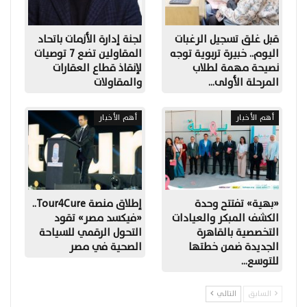
قبل غلق تسجيل الرغبات
لجنة إدارة الأزمات باتحاد
اليوم.. خبيرة تربوية توجه
المقاولين تضع 7 توصيات
نصيحة مهمة لطلاب
لإنقاذ قطاع العقارات
المرحلة الأولى…
والمقاولات
أهم الأخبار
أهم الأخبار
«بهية» تفتتح وحدة
إطلاق منصة Tour4Cure..
الكشف المبكر والعيادات
«فيكسد مصر» تقود
التخصصية بالقاهرة
التحول الرقمي للسياحة
الجديدة ضمن خطتها
الصحية في مصر
للتوسع…
السابق
التالي