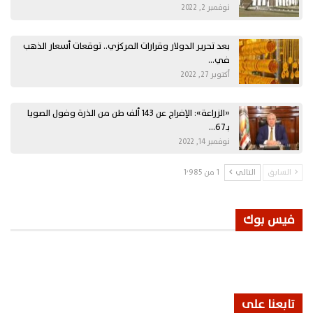
نوفمبر 2, 2022
بعد تحرير الدولار وقرارات المركزي.. توقعات أسعار الذهب
في…
أكتوبر 27, 2022
«الزراعة»: الإفراج عن 143 ألف طن من الذرة وفول الصويا
بـ67…
نوفمبر 14, 2022
السابق
التالي
1 من 1٬985
فيس بوك
تابعنا على