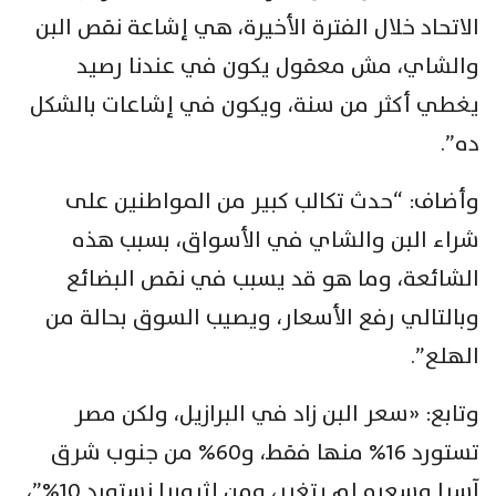
الاتحاد خلال الفترة الأخيرة، هي إشاعة نقص البن
والشاي، مش معقول يكون في عندنا رصيد
يغطي أكثر من سنة، ويكون في إشاعات بالشكل
ده”.
وأضاف: “حدث تكالب كبير من المواطنين على
شراء البن والشاي في الأسواق، بسبب هذه
الشائعة، وما هو قد يسبب في نقص البضائع
وبالتالي رفع الأسعار، ويصيب السوق بحالة من
الهلع”.
وتابع: «سعر البن زاد في البرازيل، ولكن مصر
تستورد 16% منها فقط، و60% من جنوب شرق
آسيا وسعره لم يتغير، ومن إثيوبيا نستورد 10%”،