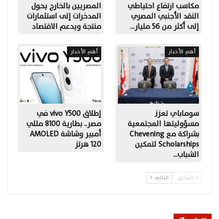
مكاسب ارتفاع احتياطي
المصريين بالخارج يحول
النقد الأجنبي المصري
المدخرات إلى استثمارات
إلى أكثر من 56 مليار…
منتجة ويدعم الاقتصاد
أهم الأخبار
أهم الأخبار
سوماباي تعزز
إطلاق vivo Y500 في
مسؤوليتها المجتمعية
مصر.. بطارية 8100 مللي
بشراكة مع Chevening
أمبير وشاشة AMOLED
Scholarships لتمكين
120 هرتز
الشباب…
السابق
التالي