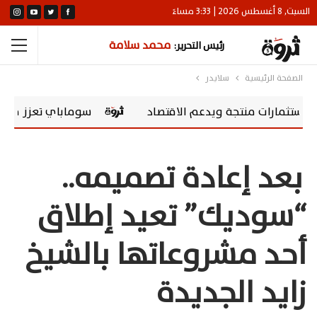
السبت, 8 أغسطس 2026 | 3:33 مساءً
محمد سلامة
رئيس التحرير:
الصفحة الرئيسية
سلايدر
ت منتجة ويدعم الاقتصاد
سوماباي تعزز مسؤوليتها المجتمعية بشراكة مع larships
بعد إعادة تصميمه..
“سوديك” تعيد إطلاق
أحد مشروعاتها بالشيخ
زايد الجديدة