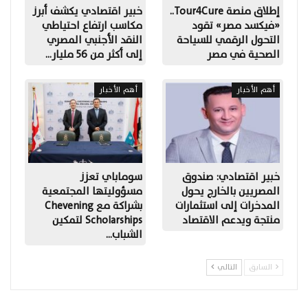
إطلاق منصة Tour4Cure..
خبير اقتصادي يكشف أبرز
«فيكسد مصر» تقود
مكاسب ارتفاع احتياطي
التحول الرقمي للسياحة
النقد الأجنبي المصري
الصحية في مصر
إلى أكثر من 56 مليار…
أهم الأخبار
أهم الأخبار
خبير اقتصادي: صندوق
سوماباي تعزز
المصريين بالخارج يحول
مسؤوليتها المجتمعية
المدخرات إلى استثمارات
بشراكة مع Chevening
منتجة ويدعم الاقتصاد
Scholarships لتمكين
الشباب…
السابق
التالي