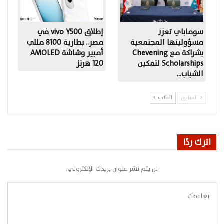
سوماباي تعزز
إطلاق vivo Y500 في
مسؤوليتها المجتمعية
مصر.. بطارية 8100 مللي
بشراكة مع Chevening
أمبير وشاشة AMOLED
Scholarships لتمكين
120 هرتز
الشباب…
السابق
التالي
اترك ردًا
لن يتم نشر عنوان بريدك الإلكتروني.