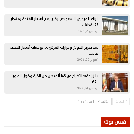
البنك المركزي السعودي يقرر رفع أسعار الفائدة بمقدار
75 نقطة…
نوفمبر 2, 2022
بعد تحرير الدولار وقرارات المركزي.. توقعات أسعار الذهب
في…
أكتوبر 27, 2022
«الزراعة»: الإفراج عن 143 ألف طن من الذرة وفول الصويا
بـ67…
نوفمبر 14, 2022
السابق
التالي
1 من 1٬984
فيس بوك