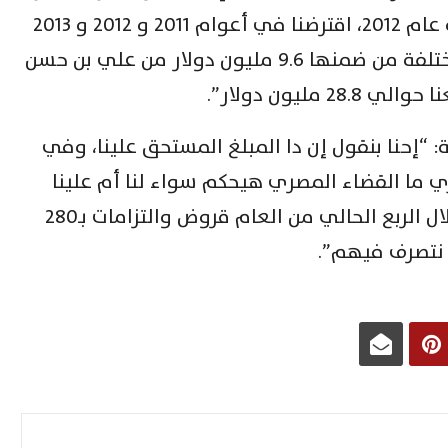
التكرير في ظروف في غاية الصعوبة عام 2012، اقترضنا في أعوام 2011 و 2012 و 2013
حوالي 150 مليون دولار من جهات مختلفة من ضمنها 9.6 مليون دولار من علي بن حسن
“إحنا بنقول إن دا المبلغ المستحق علينا، وفي
 ما القضاء المصري هيحكم سواء لنا أم علينا
سنقوم بتطبيقه”، موضحًا: “سددنا خلال الربع الحالي من العام قروض والتزامات بـ280