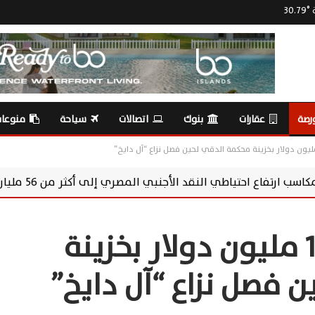
ة
°
30.79
رصة
عقارات
بنوك
اتصالات
سياحة
منوعا
د الأجنبي المصري إلى أكثر من 56 مليار دولار
خ
“القلعة” تودع 18.5 مليون دولار بخزينة
 فصل نزاع “آل دايخ”