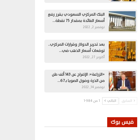
البنك المركزي السعودي يقرر رفع
أسعار الفائدة بمقدار 75 نقطة…
نوفمبر 2, 2022
بعد تحرير الدولار وقرارات المركزي..
توقعات أسعار الذهب في…
أكتوبر 27, 2022
«الزراعة»: الإفراج عن 143 ألف طن
من الذرة وفول الصويا بـ67…
نوفمبر 14, 2022
السابق
التالي
1 من 1٬984
فيس بوك