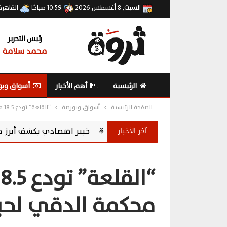
السبت, 8 أغسطس 2026
10:59 صباحًا
القاهر
رئيس التحرير
محمد سلامة
الرئيسية
أهم الأخبار
أسواق وبو
الصفحة الرئيسية
أسواق وبورصة
“القلعة” تودع 18.5 مليون دولار بخزينة محكمة الدقي لحين فصل نزاع “آل دايخ”
آخر الأخبار
خبير اقتصادي يكشف أبرز مكاسب ارتفاع احتياطي النق
محكمة الدقي لحين