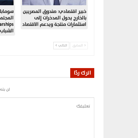
خبير اقتصادي: صندوق المصريين
سومابا
بالخارج يحول المدخرات إلى
المجتم
استثمارات منتجة ويدعم الاقتصاد
الشباب
السابق
التالي
اترك ردًا
لن يتم