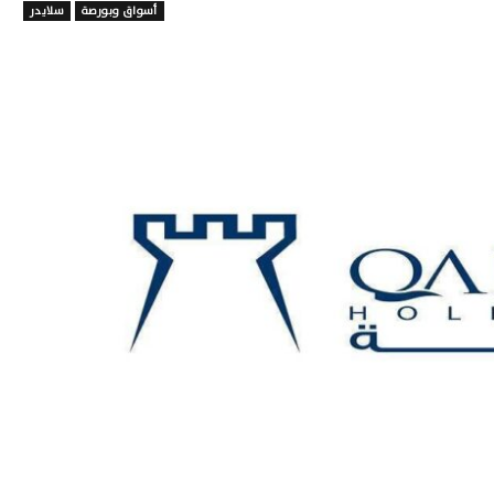
أسواق وبورصة
سلايدر