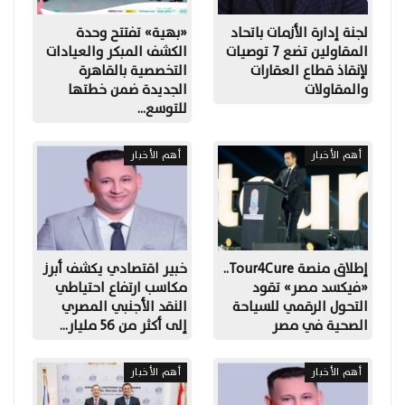
لجنة إدارة الأزمات باتحاد
«بهية» تفتتح وحدة
المقاولين تضع 7 توصيات
الكشف المبكر والعيادات
لإنقاذ قطاع العقارات
التخصصية بالقاهرة
والمقاولات
الجديدة ضمن خطتها
للتوسع…
أهم الأخبار
أهم الأخبار
إطلاق منصة Tour4Cure..
خبير اقتصادي يكشف أبرز
«فيكسد مصر» تقود
مكاسب ارتفاع احتياطي
التحول الرقمي للسياحة
النقد الأجنبي المصري
الصحية في مصر
إلى أكثر من 56 مليار…
أهم الأخبار
أهم الأخبار