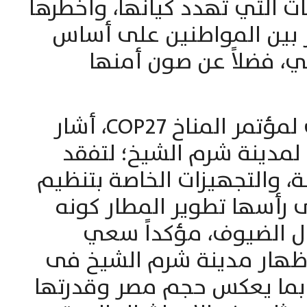
ت التي تهدد كيانها، وأخطرها
ز بين المواطنين على أساس
، فضلاً عن صون أمنها
وفي إطار الاستعدادات لمؤتمر المناخ COP27، أشار
ه لمدينة شرم الشيخ؛ لتفقد
، والتجهيزات الخاصة بتنظيم
ى رأسها تطوير المطار كونه
ال الضيوف، مؤكداً سعي
إظهار مدينة شرم الشيخ فى
بما يعكس حجم مصر وقدرتها