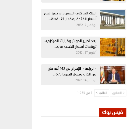
البنك المركزي السعودي يقرر رفع
أسعار الفائدة بمقدار 75 نقطة…
نوفمبر 2, 2022
بعد تحرير الدولار وقرارات المركزي..
توقعات أسعار الذهب في…
أكتوبر 27, 2022
«الزراعة»: الإفراج عن 143 ألف طن
من الذرة وفول الصويا بـ67…
نوفمبر 14, 2022
السابق
التالي
1 من 1٬983
فيس بوك