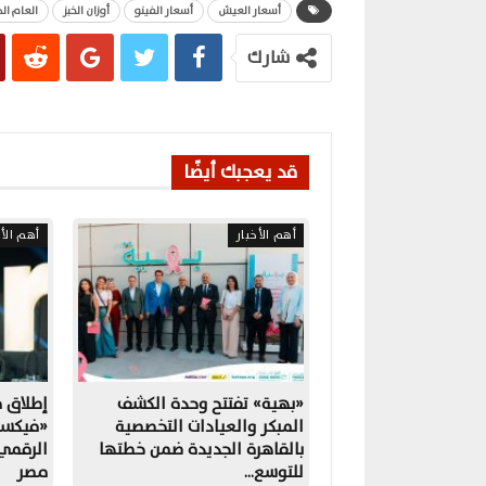
أسعار العيش
أسعار الفينو
أوزان الخبز
العام ال
شارك
قد يعجبك أيضًا
أهم الأخبار
أهم الأخ
«بهية» تفتتح وحدة الكشف
المبكر والعيادات التخصصية
«فيكسد
بالقاهرة الجديدة ضمن خطتها
الرقمي
للتوسع…
مصر