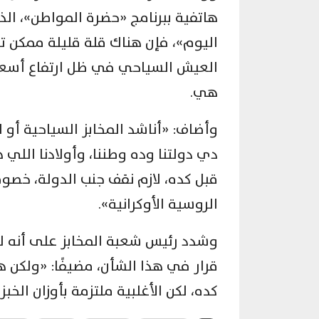
هاتفية ببرنامج «حضرة المواطن»، ال
اليوم»، فإن هناك قلة قليلة ممكن تق
العيش السياحي في ظل ارتفاع أسعار
هي.
وأضاف: «أناشد المخابز السياحية أو ال
دي دولتنا وده وطننا، وأولادنا اللي 
قبل كده، لازم نقف جنب الدولة، خصو
الروسية الأوكرانية».
وشدد رئيس شعبة المخابز على أنه ل
قرار في هذا الشأن، مضيفًا: «ولكن
كده، لكن الأغلبية ملتزمة بأوزان الخبز»