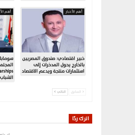
أهم الأخبار
أهم الأخ
خبير اقتصادي: صندوق المصريين
سومابا
بالخارج يحول المدخرات إلى
المجتم
استثمارات منتجة ويدعم الاقتصاد
الشباب
السابق
التالي
اترك ردًا
لن يتم