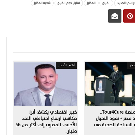
دراسي الجديد
الفينو
المخابز
تقليل حجم الفينو
شعبة المخابز
بار
أهم الأخبار
إطلاق منصة Tour4Cure..
خبير اقتصادي يكشف أبرز
 مصر» تقود التحول
مكاسب ارتفاع احتياطي النقد
 للسياحة الصحية في
الأجنبي المصري إلى أكثر من 56
مليار…