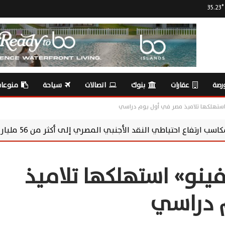
35.23
°
رصة
عقارات
بنوك
اتصالات
سياحة
منوعا
جنبي المصري إلى أكثر من 56 مليار دولار
خبير 
«فينو» استهلكها تلاميذ
 دراسي