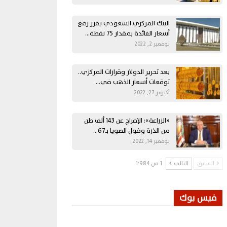
البنك المركزي السعودي يقرر رفع
أسعار الفائدة بمقدار 75 نقطة…
نوفمبر 2, 2022
بعد تحرير الدولار وقرارات المركزي..
توقعات أسعار الذهب في…
أكتوبر 27, 2022
«الزراعة»: الإفراج عن 143 ألف طن
من الذرة وفول الصويا بـ67…
نوفمبر 14, 2022
السابق
التالي
1 من 1٬984
فيس بوك