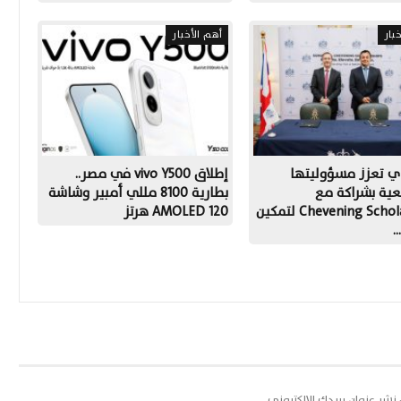
بار
أهم الأخبار
ي تعزز مسؤوليتها
إطلاق vivo Y500 في مصر..
عية بشراكة مع
بطارية 8100 مللي أمبير وشاشة
Chevening Scholarships لتمكين
AMOLED 120 هرتز
…
 نشر عنوان بريدك الإلكتروني.