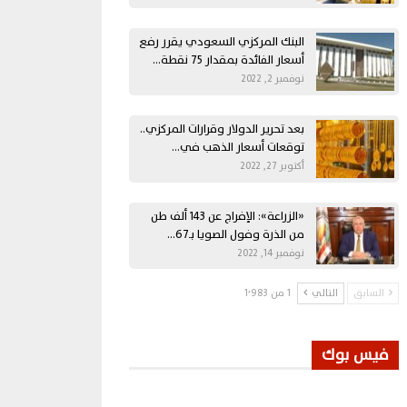
البنك المركزي السعودي يقرر رفع
أسعار الفائدة بمقدار 75 نقطة…
نوفمبر 2, 2022
بعد تحرير الدولار وقرارات المركزي..
توقعات أسعار الذهب في…
أكتوبر 27, 2022
«الزراعة»: الإفراج عن 143 ألف طن
من الذرة وفول الصويا بـ67…
نوفمبر 14, 2022
السابق
التالي
1 من 1٬983
فيس بوك