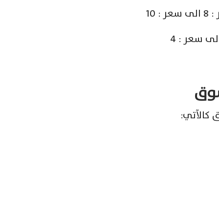
سوق
 كالآتي: