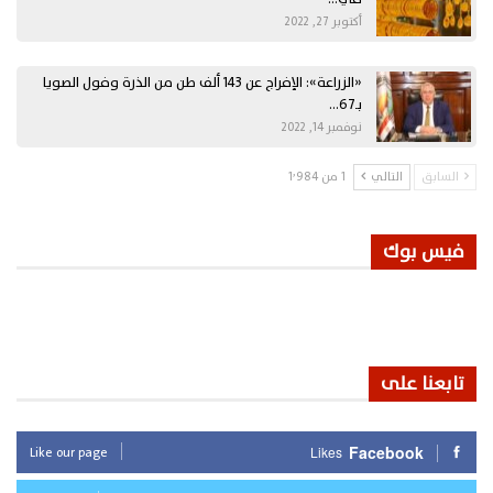
أكتوبر 27, 2022
«الزراعة»: الإفراج عن 143 ألف طن من الذرة وفول الصويا
بـ67…
نوفمبر 14, 2022
السابق
التالي
1 من 1٬984
فيس بوك
تابعنا على
Like our page
Facebook
Likes