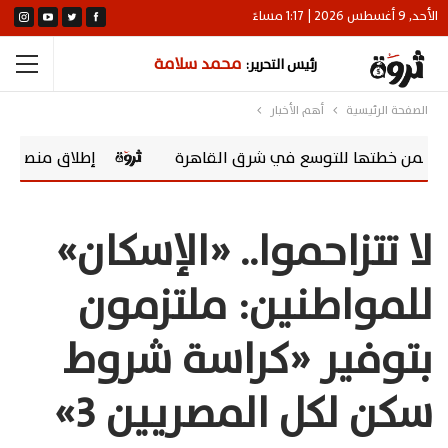
الأحد, 9 أغسطس 2026 | 1:17 مساءً
محمد سلامة
رئيس التحرير:
الصفحة الرئيسية
أهم الأخبار
ها للتوسع في شرق القاهرة
إطلاق منصة Tour4Cure.. «فيكسد مصر» تقود التحول الرقمي للسياحة الصحية في مصر
لا تتزاحموا.. «الإسكان»
للمواطنين: ملتزمون
بتوفير «كراسة شروط
سكن لكل المصريين 3»