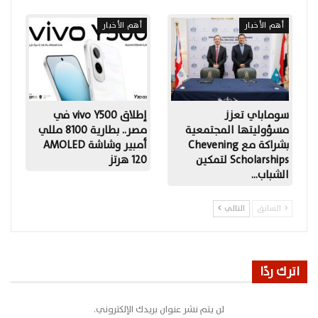
أهم الأخبار
أهم الأخبار
سوماباي تعزز
إطلاق vivo Y500 في
مسؤوليتها المجتمعية
مصر.. بطارية 8100 مللي
بشراكة مع Chevening
أمبير وشاشة AMOLED
Scholarships لتمكين
120 هرتز
الشباب…
السابق
التالي
اترك ردًا
لن يتم نشر عنوان بريدك الإلكتروني.