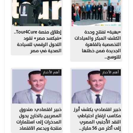
«بهية» تفتتح وحدة
إطلاق منصة Tour4Cure..
الكشف المبكر والعيادات
«فيكسد مصر» تقود
التخصصية بالقاهرة
التحول الرقمي للسياحة
الجديدة ضمن خطتها
الصحية في مصر
للتوسع…
أهم الأخبار
أهم الأخبار
خبير اقتصادي يكشف أبرز
خبير اقتصادي: صندوق
مكاسب ارتفاع احتياطي
المصريين بالخارج يحول
النقد الأجنبي المصري
المدخرات إلى استثمارات
إلى أكثر من 56 مليار…
منتجة ويدعم الاقتصاد