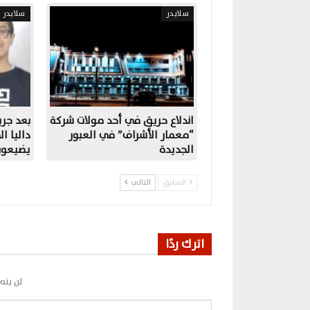
سلايدر
سلايدر
اندلاع حريق في أحد مولات شركة
بعد جري
“معمار الأشراف” في العبور
داليا ال
الجديدة
يضيعون 
السابق
التالي
اترك ردًا
لن يتم