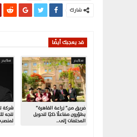
شارك
قد يعجبك أيضًا
سلايدر
سلايدر
فريق من” زراعة القاهرة”
شركة ت
يطوّرون مفاعلًا ذكيًا لتحويل
تتجه ل
المخلفات إلى…
لمنصب ق