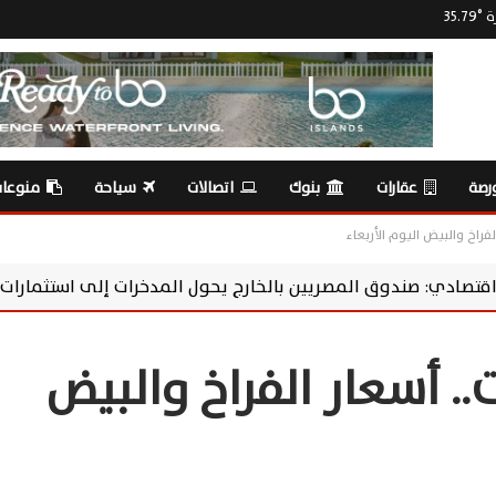
ة
°
35.79
رصة
عقارات
بنوك
اتصالات
سياحة
منوعا
ريين بالخارج يحول المدخرات إلى استثمارات منتجة ويدعم الاقتصا
5 جنيهات.. أسعار الفراخ والبيض