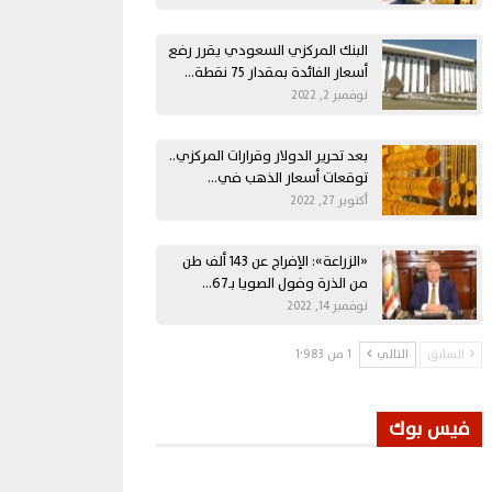
البنك المركزي السعودي يقرر رفع
أسعار الفائدة بمقدار 75 نقطة…
نوفمبر 2, 2022
بعد تحرير الدولار وقرارات المركزي..
توقعات أسعار الذهب في…
أكتوبر 27, 2022
«الزراعة»: الإفراج عن 143 ألف طن
من الذرة وفول الصويا بـ67…
نوفمبر 14, 2022
السابق
التالي
1 من 1٬983
فيس بوك