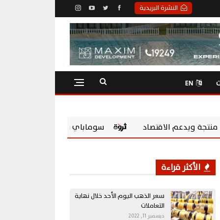
النشرة البريدية
ت
EN
د
سوماباي تعزز مسؤوليتها المجتمعية بشراكة مع Chevening Scholarships لتمكين الشباب المصري
الأكثر قراءة
سعر الذهب اليوم الأحد خلال نهاية
التعاملات
ديسمبر 11, 2022