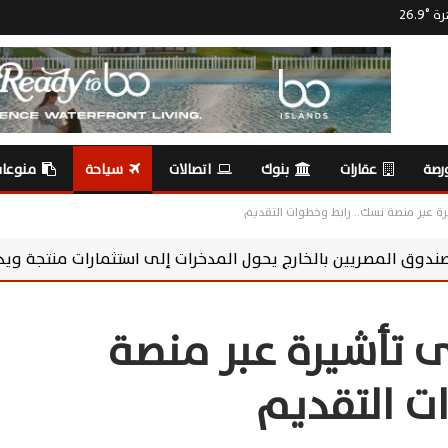
رة
°
26.9
رصة
عقارات
بنوك
اتصالات
سياحة
منوعا
ة عبر منصة نسك.. رابط وخطوات التقديم
ول المدخرات إلى استثمارات منتجة ويدعم الاقتصاد
سوماب
 تأشيرة عبر منصة
ت التقديم