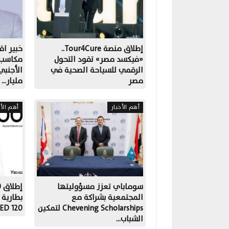
إطلاق منصة Tour4Cure..
خبير اق
«فيكسد مصر» تقود التحول
مكاسب ا
الرقمي للسياحة الصحية في
مصر
مليار…
أهم الأخبار
أهم الأخ
سوماباي تعزز مسؤوليتها
المجتمعية بشراكة مع
Chevening Scholarships لتمكين
OLED 120
الشباب…