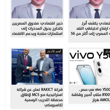
تصادي يكشف أبرز
خبير اقتصادي: صندوق المصريين
رتفاع احتياطي النقد
بالخارج يحول المدخرات إلى
الأجنبي المصري إلى أكثر من 56
استثمارات منتجة ويدعم الاقتصاد
بار
أهم الأخبار
إطلاق vivo Y500 في مصر..
شركة RAKICT تعلن عن شراكة
بطارية 8100 مللي أمبير وشاشة
استراتيجية مع MCS لإطلاق
AM هرتز
محفظة التدريب الرسمية
لكاسبرسكي