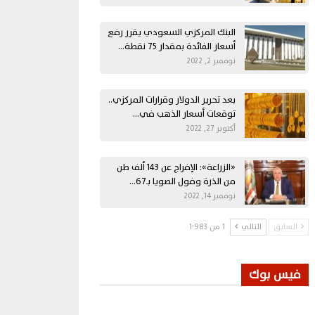
البنك المركزي السعودي يقرر رفع
أسعار الفائدة بمقدار 75 نقطة…
نوفمبر 2, 2022
بعد تحرير الدولار وقرارات المركزي..
توقعات أسعار الذهب في…
أكتوبر 27, 2022
«الزراعة»: الإفراج عن 143 ألف طن
من الذرة وفول الصويا بـ67…
نوفمبر 14, 2022
السابق
التالي
1 من 1٬983
فيس بوك