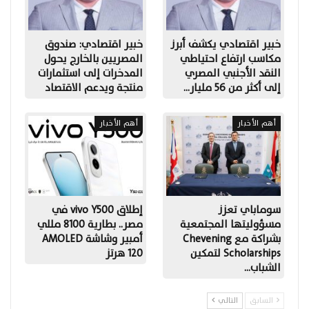
خبير اقتصادي يكشف أبرز
خبير اقتصادي: صندوق
مكاسب ارتفاع احتياطي
المصريين بالخارج يحول
النقد الأجنبي المصري
المدخرات إلى استثمارات
إلى أكثر من 56 مليار…
منتجة ويدعم الاقتصاد
أهم الأخبار
أهم الأخبار
سوماباي تعزز
إطلاق vivo Y500 في
مسؤوليتها المجتمعية
مصر.. بطارية 8100 مللي
بشراكة مع Chevening
أمبير وشاشة AMOLED
Scholarships لتمكين
120 هرتز
الشباب…
السابق
التالي