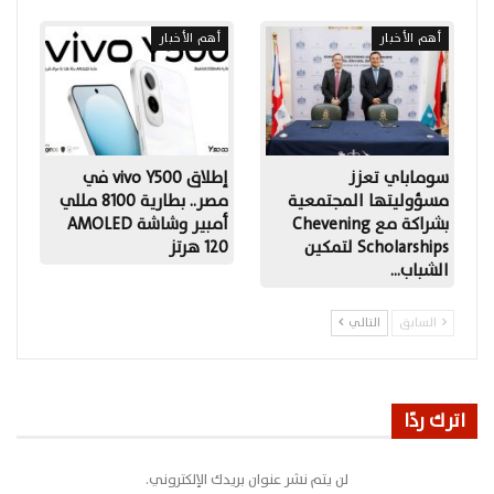
أهم الأخبار
أهم الأخبار
سوماباي تعزز
إطلاق vivo Y500 في
مسؤوليتها المجتمعية
مصر.. بطارية 8100 مللي
بشراكة مع Chevening
أمبير وشاشة AMOLED
Scholarships لتمكين
120 هرتز
الشباب…
السابق
التالي
اترك ردًا
لن يتم نشر عنوان بريدك الإلكتروني.