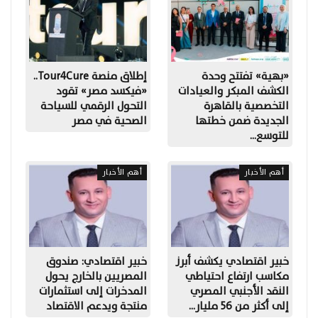
«بهية» تفتتح وحدة
إطلاق منصة Tour4Cure..
الكشف المبكر والعيادات
«فيكسد مصر» تقود
التخصصية بالقاهرة
التحول الرقمي للسياحة
الجديدة ضمن خطتها
الصحية في مصر
للتوسع…
أهم الأخبار
أهم الأخبار
خبير اقتصادي يكشف أبرز
خبير اقتصادي: صندوق
مكاسب ارتفاع احتياطي
المصريين بالخارج يحول
النقد الأجنبي المصري
المدخرات إلى استثمارات
إلى أكثر من 56 مليار…
منتجة ويدعم الاقتصاد