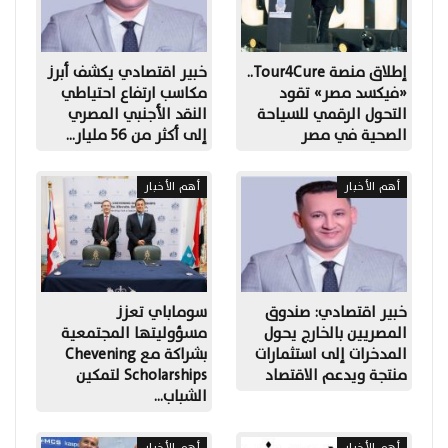
إطلاق منصة Tour4Cure..
خبير اقتصادي يكشف أبرز
«فيكسد مصر» تقود
مكاسب ارتفاع احتياطي
التحول الرقمي للسياحة
النقد الأجنبي المصري
الصحية في مصر
إلى أكثر من 56 مليار…
أهم الأخبار
أهم الأخبار
خبير اقتصادي: صندوق
سوماباي تعزز
المصريين بالخارج يحول
مسؤوليتها المجتمعية
المدخرات إلى استثمارات
بشراكة مع Chevening
منتجة ويدعم الاقتصاد
Scholarships لتمكين
الشباب…
أهم الأخبار
أهم الأخبار