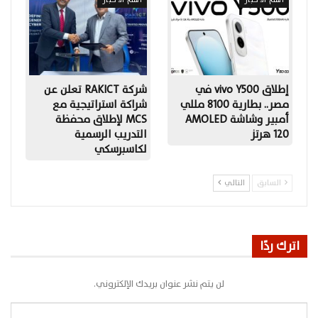
إطلاق vivo Y500 في
شركة RAKICT تعلن عن
مصر.. بطارية 8100 مللي
شراكة استراتيجية مع
أمبير وشاشة AMOLED
MCS لإطلاق محفظة
120 هرتز
التدريب الرسمية
لكاسبرسكي
السابق
التالي
اترك ردًا
لن يتم نشر عنوان بريدك الإلكتروني.