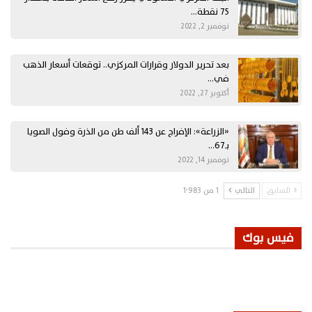
75 نقطة…
نوفمبر 2, 2022
بعد تحرير الدولار وقرارات المركزي.. توقعات أسعار الذهب
في…
أكتوبر 27, 2022
«الزراعة»: الإفراج عن 143 ألف طن من الذرة وفول الصويا
بـ67…
نوفمبر 14, 2022
السابق
التالي
1 من 1٬983
فيس بوك