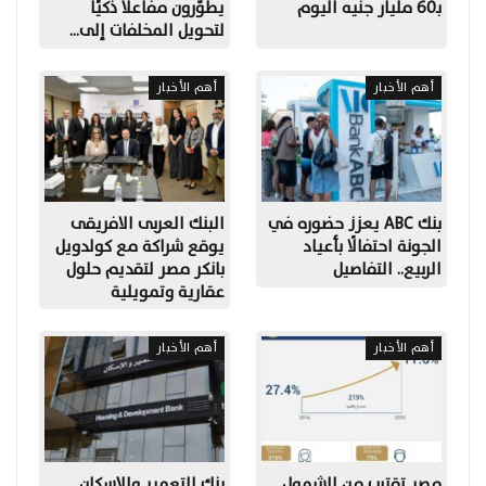
بـ60 مليار جنيه اليوم
يطوّرون مفاعلًا ذكيًا
لتحويل المخلفات إلى…
أهم الأخبار
أهم الأخبار
بنك ABC يعزز حضوره في
البنك العربى الافريقى
الجونة احتفالًا بأعياد
يوقع شراكة مع كولدويل
الربيع.. التفاصيل
بانكر مصر لتقديم حلول
عقارية وتمويلية
أهم الأخبار
أهم الأخبار
مصر تقترب من الشمول
بنك التعمير والإسكان