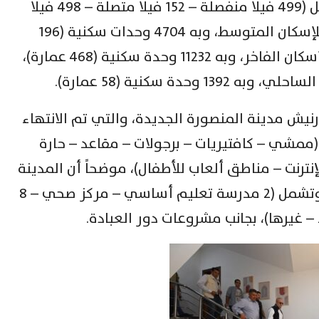
شبة متصلة)، بها 2103 وحدات، وتشمل (499 فيلا منفصلة – 152 فيلا متصلة – 498 فيلا
شبه متصلة)، ومشروع “سكن مصر” للإسكان المتوسط، وبه 4704 وحدات سكنية (196
عمارة سكنية)، ومشروع “JANNA” للإسكان الفاخر، وبه 11232 وحدة سكنية (468 عمارة)،
حدة سكنية (58 عمارة).
ورنيش مدينة المنصورة الجديدة، والتي تم الانتهاء
لكورنيش (ممشي – كافتيريات – برجولات – مقاعد – حارة
نترنت – مناطق ألعاب للأطفال)، موضحاً أن المدينة
تضم عدداً من المشروعات الخدمية، وتشمل (2 مدرسة تعليم أساسي – مركز صحي – 8
 غيرها)، بجانب مشروعات دور العبادة.