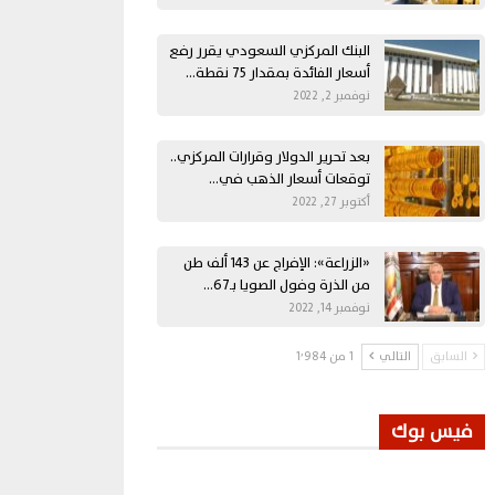
البنك المركزي السعودي يقرر رفع
أسعار الفائدة بمقدار 75 نقطة…
نوفمبر 2, 2022
بعد تحرير الدولار وقرارات المركزي..
توقعات أسعار الذهب في…
أكتوبر 27, 2022
«الزراعة»: الإفراج عن 143 ألف طن
من الذرة وفول الصويا بـ67…
نوفمبر 14, 2022
السابق
التالي
1 من 1٬984
فيس بوك