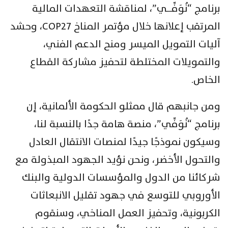
برنامج “نُوَفِّـــي”، لمناقشة التعهدات المالية
المرتقب إعلانها خلال مؤتمر المناخ COP27، وحشد
آليات التمويل الميسر ومنح الدعم الفني،
والتمويلات المختلطة لتحفيز مشاركة القطاع
الخاص.
ومن جانبهم قال ممثلو الحكومة الألمانية، إن
برنامج “نُوَفِّي”، منصة هامة جدًا بالنسبة لنا،
وسيكون نموذجًا جيدًا لمنصات الانتقال العادل
والتحول الأخضر، ونحن نؤيد الجهود المبذولة مع
شركائنا من الدول والمؤسسات الدولية والبنك
الأوروبي للتوسع في جهود تقليل الانبعاثات
الكربونية، وتحفيز العمل المناخي، وسنقوم