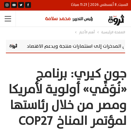
السبت, 8 أغسطس 2026 | 11:23 صباحًا
محمد سلامة
رئيس التحرير:
الصفحة الرئيسية
أهم الأخبار
 إلى استثمارات منتجة ويدعم الاقتصاد
سوماباي تعزز مسؤوليتها المج
جون كيري: برنامج
«نُوَفِّي» أولوية لأمريكا
ومصر من خلال رئاستها
لمؤتمر المناخ COP27