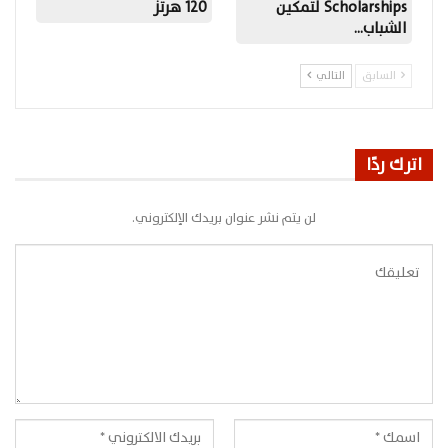
Scholarships لتمكين
120 هرتز
الشباب…
السابق
التالي
اترك ردًا
لن يتم نشر عنوان بريدك الإلكتروني.