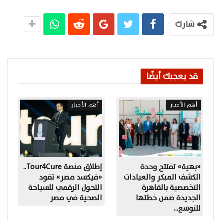
شارك
قد يعجبك أيضًا
أهم الأخبار
أهم الأخبار
«بهية» تفتتح وحدة
إطلاق منصة Tour4Cure..
الكشف المبكر والعيادات
«فيكسد مصر» تقود
التخصصية بالقاهرة
التحول الرقمي للسياحة
الجديدة ضمن خطتها
الصحية في مصر
للتوسع…