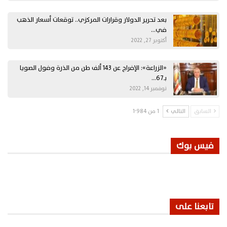
بعد تحرير الدولار وقرارات المركزي.. توقعات أسعار الذهب
في…
أكتوبر 27, 2022
«الزراعة»: الإفراج عن 143 ألف طن من الذرة وفول الصويا
بـ67…
نوفمبر 14, 2022
السابق
التالي
1 من 1٬984
فيس بوك
تابعنا على