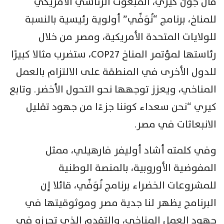
قال جون كيري، المبعوث الرئاسي الأمريكي
للمناخ، برنامج “نُوَفِّي” أولوية رئيسية بالنسبة
للولايات المتحدة الأمريكية، ومصر من خلال
رئاستها لمؤتمر المناخ COP27، ستضرب مثالا كبيرًا
للدول الأخرى في المنطقة على الالتزام بالعمل
المناخي، ويعزز توجهها نحو التحول الأخضر. وتابع
كيري “نحن سعداء كوننا جزءًا من جهود تقليل
الانبعاثات في مصر.
وفي كلمته أشاد أوليفر فارهيلي، ممثل
المفوضية الأوروبية، بالمنصة الوطنية
للمشروعات الخضراء برنامج نُوَفِّي، قائلا إن
البرنامج يظهر لنا جدية مصر وموثوقيتها في
جهود العمل المناخي، والتقدم الذي تحرزه في